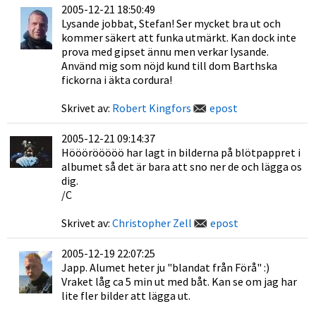
2005-12-21 18:50:49
Lysande jobbat, Stefan! Ser mycket bra ut och
kommer säkert att funka utmärkt. Kan dock inte
prova med gipset ännu men verkar lysande.
Använd mig som nöjd kund till dom Barthska
fickorna i äkta cordura!
Skrivet av:
Robert Kingfors
epost
2005-12-21 09:14:37
Hööörööööö har lagt in bilderna på blötpappret i
albumet så det är bara att sno ner de och lägga os
dig.
/C
Skrivet av:
Christopher Zell
epost
2005-12-19 22:07:25
Japp. Alumet heter ju "blandat från Förå" :)
Vraket låg ca 5 min ut med båt. Kan se om jag har
lite fler bilder att lägga ut.