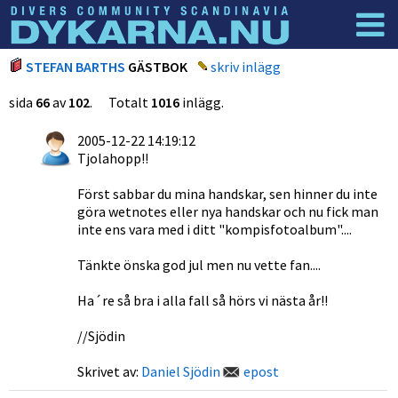
Dyknyheter
Logga in
STEFAN BARTHS
GÄSTBOK
skriv inlägg
sida
66
av
102
. Totalt
1016
inlägg.
2005-12-22 14:19:12
Tjolahopp!!
Först sabbar du mina handskar, sen hinner du inte
göra wetnotes eller nya handskar och nu fick man
inte ens vara med i ditt "kompisfotoalbum"....
Tänkte önska god jul men nu vette fan....
Ha´re så bra i alla fall så hörs vi nästa år!!
//Sjödin
Skrivet av:
Daniel Sjödin
epost