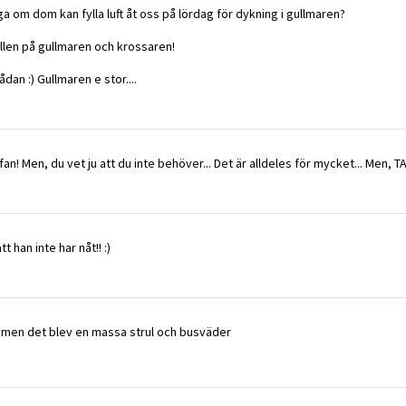
a om dom kan fylla luft åt oss på lördag för dykning i gullmaren?
ällen på gullmaren och krossaren!
ådan :) Gullmaren e stor....
tefan! Men, du vet ju att du inte behöver... Det är alldeles för mycket... Men, 
tt han inte har nåt!! :)
ig men det blev en massa strul och busväder