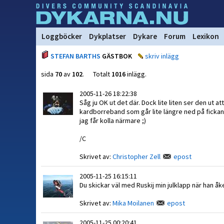
Loggböcker
Dykplatser
Dykare
Forum
Lexikon
STEFAN BARTHS
GÄSTBOK
skriv inlägg
sida
70
av
102
. Totalt
1016
inlägg.
2005-11-26 18:22:38
Såg ju OK ut det där. Dock lite liten ser den ut 
kardborreband som går lite längre ned på fickan o
jag får kolla närmare ;)
/C
Skrivet av:
Christopher Zell
epost
2005-11-25 16:15:11
Du skickar väl med Ruskij min julklapp när han åke
Skrivet av:
Mika Moilanen
epost
2005-11-25 00:20:41