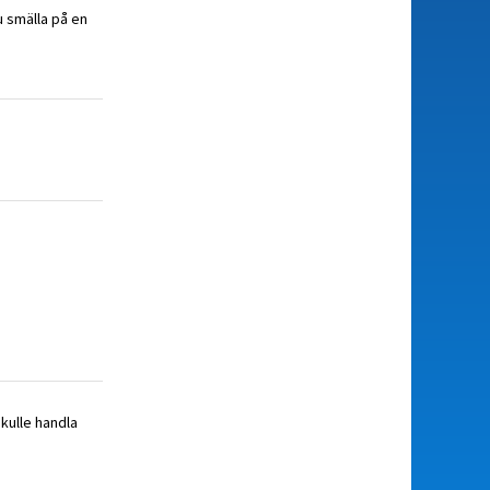
u smälla på en
skulle handla