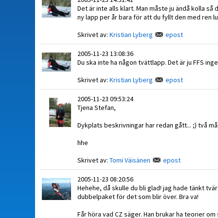
Det är inte alls klart. Man måste ju ändå kolla 
ny lapp per år bara för att du fyllt den med ren luf
Skrivet av:
Kristian Lyberg
epost
2005-11-23 13:08:36
Du ska inte ha någon tvättlapp. Det är ju FFS inge
Skrivet av:
Kristian Lyberg
epost
2005-11-23 09:53:24
Tjena Stefan,
Dykplats beskrivningar har redan gått... ;) två m
hhe
Skrivet av:
Tomi Väisänen
epost
2005-11-23 08:20:56
Hehehe, då skulle du bli glad! jag hade tänkt tvär
dubbelpaket för det som blir över. Bra va!
Får höra vad CZ säger. Han brukar ha teorier om 