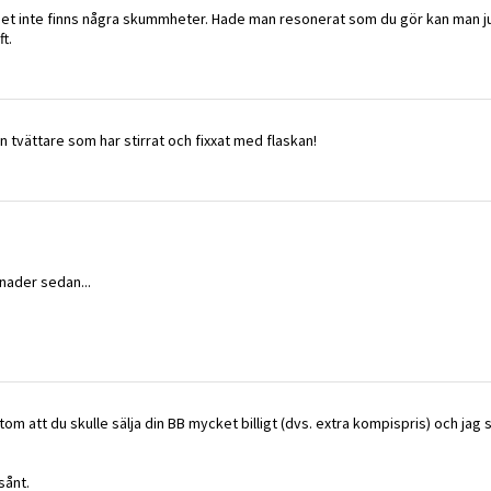
så det inte finns några skummheter. Hade man resonerat som du gör kan man j
t.
n tvättare som har stirrat och fixxat med flaskan!
ånader sedan...
tom att du skulle sälja din BB mycket billigt (dvs. extra kompispris) och jag 
sånt.