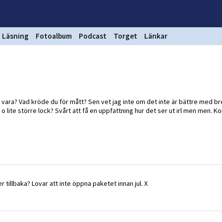
Läsning
Fotoalbum
Podcast
Torget
Länkar
att vara? Vad kröde du för mått? Sen vet jag inte om det inte är bättre med b
 lite större lock? Svårt att få en uppfattning hur det ser ut irl men men. Ko
r tillbaka? Lovar att inte öppna paketet innan jul. X