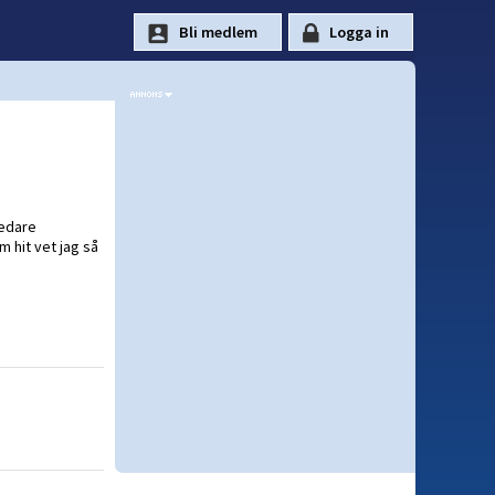
redare
m hit vet jag så