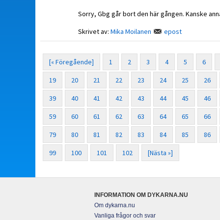
Sorry, Gbg går bort den här gången. Kanske ann
Skrivet av:
Mika Moilanen
epost
[« Föregående]
1
2
3
4
5
6
19
20
21
22
23
24
25
26
39
40
41
42
43
44
45
46
59
60
61
62
63
64
65
66
79
80
81
82
83
84
85
86
99
100
101
102
[Nästa »]
INFORMATION OM DYKARNA.NU
Om dykarna.nu
Vanliga frågor och svar