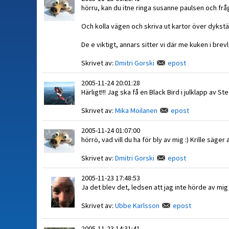
hörru, kan du itne ringa susanne paulsen och fråg
Och kolla vägen och skriva ut kartor över dykst
De e viktigt, annars sitter vi där me kuken i brevl
Skrivet av:
Dmitri Gorski
epost
2005-11-24 20:01:28
Härligt!!! Jag ska få en Black Bird i julklapp av S
Skrivet av:
Mika Moilanen
epost
2005-11-24 01:07:00
hörrö, vad vill du ha för bly av mig :) Krille säger a
Skrivet av:
Dmitri Gorski
epost
2005-11-23 17:48:53
Ja det blev det, ledsen att jag inte hörde av m
Skrivet av:
Ubbe Karlsson
epost
2005-11-23 14:31:41