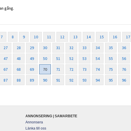
an gång.
7
8
9
10
11
12
13
14
15
16
17
27
28
29
30
31
32
33
34
35
36
47
48
49
50
51
52
53
54
55
56
67
68
69
70
71
72
73
74
75
76
87
88
89
90
91
92
93
94
95
96
ANNONSERING | SAMARBETE
Annonsera
Länka till oss