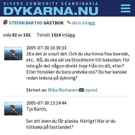
Dyknyheter
Logga in
STEFAN BARTHS
GÄSTBOK
skriv inlägg
sida
82
av
102
. Totalt
1016
inlägg.
2005-07-30 16:30:33
16:e det är snart det. Och du ska hinna fixa boende,
etc... Nå, du ska väl via Stockholm till baksidan. För
inte går det någon direkt linje från ön dit, eller?
Eller försöker du bara undvika oss? Du har kanske
redan ledsna på dykning?
Skrivet av:
Mika Moilanen
epost
2005-07-30 13:14:44
Tja Barth,
Ser att även du får plaska. Härligt! När är du
tillbaka på fastlandet?