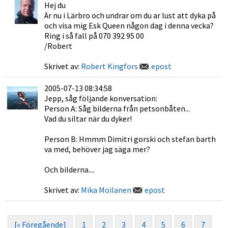
Hej du
Är nu i Lärbro och undrar om du ar lust att dyka på
och visa mig Esk Queen någon dag i denna vecka?
Ring i så fall på 070 392 95 00
/Robert
Skrivet av:
Robert Kingfors
epost
2005-07-13 08:34:58
Jepp, såg följande konversation:
Person A: Såg bilderna från petsonbåten...
Vad du siltar när du dyker!
Person B: Hmmm Dimitri gorski och stefan barth
va med, behöver jag säga mer?
Och bilderna....
Skrivet av:
Mika Moilanen
epost
[« Föregående]
1
2
3
4
5
6
7