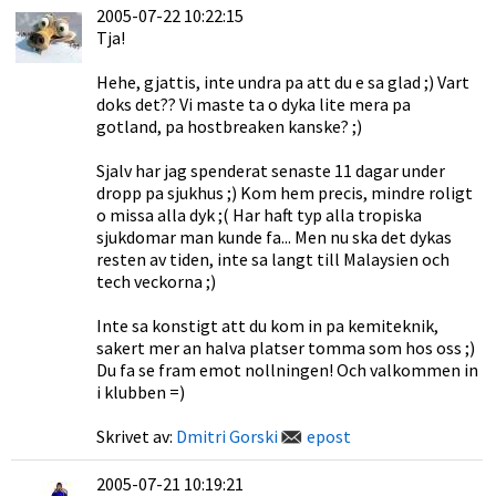
2005-07-22 10:22:15
Tja!
Hehe, gjattis, inte undra pa att du e sa glad ;) Vart
doks det?? Vi maste ta o dyka lite mera pa
gotland, pa hostbreaken kanske? ;)
Sjalv har jag spenderat senaste 11 dagar under
dropp pa sjukhus ;) Kom hem precis, mindre roligt
o missa alla dyk ;( Har haft typ alla tropiska
sjukdomar man kunde fa... Men nu ska det dykas
resten av tiden, inte sa langt till Malaysien och
tech veckorna ;)
Inte sa konstigt att du kom in pa kemiteknik,
sakert mer an halva platser tomma som hos oss ;)
Du fa se fram emot nollningen! Och valkommen in
i klubben =)
Skrivet av:
Dmitri Gorski
epost
2005-07-21 10:19:21