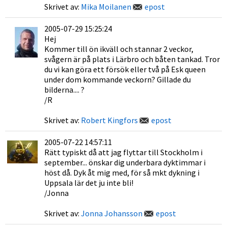
Skrivet av:
Mika Moilanen
epost
2005-07-29 15:25:24
Hej
Kommer till ön ikväll och stannar 2 veckor,
svågern är på plats i Lärbro och båten tankad. Tror
du vi kan göra ett försök eller två på Esk queen
under dom kommande veckorn? Gillade du
bilderna.... ?
/R
Skrivet av:
Robert Kingfors
epost
2005-07-22 14:57:11
Rätt typiskt då att jag flyttar till Stockholm i
september... önskar dig underbara dyktimmar i
höst då. Dyk åt mig med, för så mkt dykning i
Uppsala lär det ju inte bli!
/Jonna
Skrivet av:
Jonna Johansson
epost