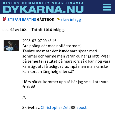
Dyknyheter
Logga in
STEFAN BARTHS
GÄSTBOK
skriv inlägg
sida
98
av
102
. Totalt
1016
inlägg.
2005-02-07 09:48:46
Bra poäng där med nollåttorna =)
Tänkte mest att det kunde vara sjysst med
sommar och värme men vafan du har ju rätt. Pyser
på semester i slutet på mars iofs så d kan nog vara
känsligt att få ledigt strax inpå men man kanske
kan köraen långhelg eller så?
Hörs när du kommer upp så hår jag se till att vara
frisk då.
/C
Skrivet av:
Christopher Zell
epost