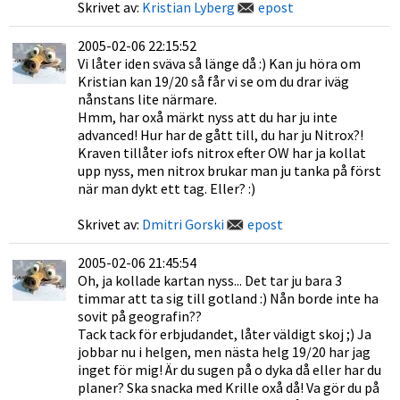
Skrivet av:
Kristian Lyberg
epost
2005-02-06 22:15:52
Vi låter iden sväva så länge då :) Kan ju höra om
Kristian kan 19/20 så får vi se om du drar iväg
nånstans lite närmare.
Hmm, har oxå märkt nyss att du har ju inte
advanced! Hur har de gått till, du har ju Nitrox?!
Kraven tillåter iofs nitrox efter OW har ja kollat
upp nyss, men nitrox brukar man ju tanka på först
när man dykt ett tag. Eller? :)
Skrivet av:
Dmitri Gorski
epost
2005-02-06 21:45:54
Oh, ja kollade kartan nyss... Det tar ju bara 3
timmar att ta sig till gotland :) Nån borde inte ha
sovit på geografin??
Tack tack för erbjudandet, låter väldigt skoj ;) Ja
jobbar nu i helgen, men nästa helg 19/20 har jag
inget för mig! Är du sugen på o dyka då eller har du
planer? Ska snacka med Krille oxå då! Va gör du på