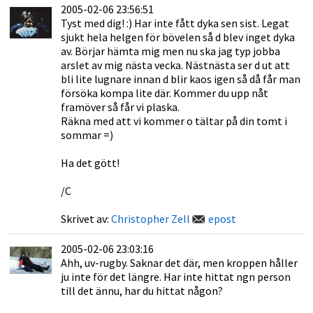
2005-02-06 23:56:51
Tyst med dig! :) Har inte fått dyka sen sist. Legat
sjukt hela helgen för bövelen så d blev inget dyka
av. Börjar hämta mig men nu ska jag typ jobba
arslet av mig nästa vecka. Nästnästa ser d ut att
bli lite lugnare innan d blir kaos igen så då får man
försöka kompa lite där. Kommer du upp nåt
framöver så får vi plaska.
Räkna med att vi kommer o tältar på din tomt i
sommar =)
Ha det gött!
/C
Skrivet av:
Christopher Zell
epost
2005-02-06 23:03:16
Ahh, uv-rugby. Saknar det där, men kroppen håller
ju inte för det längre. Har inte hittat ngn person
till det ännu, har du hittat någon?