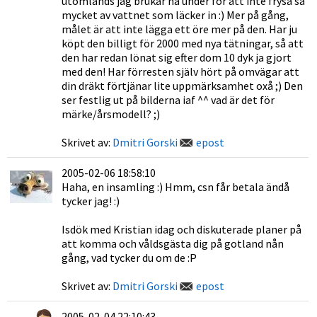
utomlands jag brukar ha under för att inte frysa så
mycket av vattnet som läcker in :) Mer på gång,
målet är att inte lägga ett öre mer på den. Har ju
köpt den billigt för 2000 med nya tätningar, så att
den har redan lönat sig efter dom 10 dyk ja gjort
med den! Har förresten själv hört på omvägar att
din dräkt förtjänar lite uppmärksamhet oxå ;) Den
ser festlig ut på bilderna iaf ^^ vad är det för
märke/årsmodell? ;)
Skrivet av:
Dmitri Gorski
epost
2005-02-06 18:58:10
Haha, en insamling :) Hmm, csn får betala ändå
tycker jag! :)
Isdök med Kristian idag och diskuterade planer på
att komma och våldsgästa dig på gotland nån
gång, vad tycker du om de :P
Skrivet av:
Dmitri Gorski
epost
2005-02-04 22:10:43