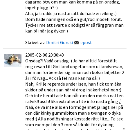
dagarna btw om man kan komma på en onsdag,
inget plugg lr? :)
Aha, ja trodde ju nästan att du hade en viking :)
Dom hade nämligen oxå en gul/röd modell förut.
Tycker me att svart e onödigt! Är så färggran man
kan bli när jag dyker :)
Skrivet av:
Dmitri Gorski
epost
2005-02-06 20:30:40
Onsdag?! Vadå onsdag :) Ja har alltid föreställt
mig resan till Gotland ungefär som utlandsresan,
där man förbereder sig innan och bokar biljetter 2
år i förväg... Ack så fel man kan ha då :)
Näh, Krille regerade under isen, han fick tom åka
skidor på underisan när vi drog i säkerhetslinan :)
Och inte berättade han nåt om den mörka natten
i alvik!! asch! Ska extrahera lite info nästa gång ;)
Nää, de va inte alls en förmögenhet ja lagt ner på
den där kinky gummibiten man e tvungen o dyka
med :) Alla nödlösningar kostade rätt lite... Ta tex
som exempel den 3 mm våtdräkt för dykning