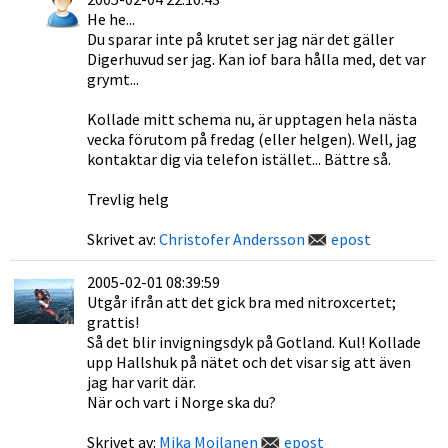
He he...
Du sparar inte på krutet ser jag när det gäller
Digerhuvud ser jag. Kan iof bara hålla med, det var
grymt...
Kollade mitt schema nu, är upptagen hela nästa
vecka förutom på fredag (eller helgen). Well, jag
kontaktar dig via telefon istället... Bättre så.
Trevlig helg
Skrivet av:
Christofer Andersson
epost
2005-02-01 08:39:59
Utgår ifrån att det gick bra med nitroxcertet;
grattis!
Så det blir invigningsdyk på Gotland. Kul! Kollade
upp Hallshuk på nätet och det visar sig att även
jag har varit där.
När och vart i Norge ska du?
Skrivet av:
Mika Moilanen
epost