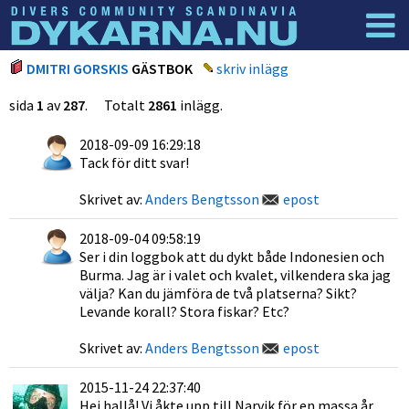
Dyknyheter
Logga in
DMITRI GORSKIS
GÄSTBOK
skriv inlägg
sida
1
av
287
. Totalt
2861
inlägg.
2018-09-09 16:29:18
Tack för ditt svar!
Skrivet av:
Anders Bengtsson
epost
2018-09-04 09:58:19
Ser i din loggbok att du dykt både Indonesien och
Burma. Jag är i valet och kvalet, vilkendera ska jag
välja? Kan du jämföra de två platserna? Sikt?
Levande korall? Stora fiskar? Etc?
Skrivet av:
Anders Bengtsson
epost
2015-11-24 22:37:40
Hej hallå! Vi åkte upp till Narvik för en massa år