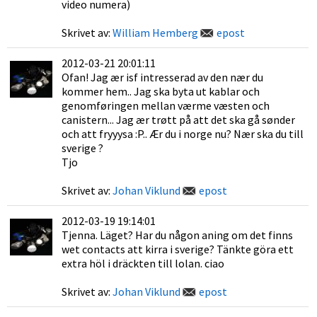
video numera)
Skrivet av:
William Hemberg
epost
2012-03-21 20:01:11
Ofan! Jag ær isf intresserad av den nær du
kommer hem.. Jag ska byta ut kablar och
genomføringen mellan værme væsten och
canistern... Jag ær trøtt på att det ska gå sønder
och att fryyysa :P.. Ær du i norge nu? Nær ska du till
sverige ?
Tjo
Skrivet av:
Johan Viklund
epost
2012-03-19 19:14:01
Tjenna. Läget? Har du någon aning om det finns
wet contacts att kirra i sverige? Tänkte göra ett
extra höl i dräckten till lolan. ciao
Skrivet av:
Johan Viklund
epost