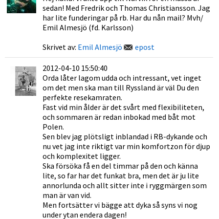
sedan! Med Fredrik och Thomas Christiansson. Jag
har lite funderingar på rb. Har du nån mail? Mvh/
Emil Almesjö (fd. Karlsson)
Skrivet av:
Emil Almesjö
epost
2012-04-10 15:50:40
Orda låter lagom udda och intressant, vet inget
om det men ska man till Ryssland är väl Du den
perfekte resekamraten.
Fast vid min ålder är det svårt med flexibiliteten,
och sommaren är redan inbokad med båt mot
Polen.
Sen blev jag plötsligt inblandad i RB-dykande och
nu vet jag inte riktigt var min komfortzon för djup
och komplexitet ligger.
Ska försöka få en del timmar på den och känna
lite, so far har det funkat bra, men det är ju lite
annorlunda och allt sitter inte i ryggmärgen som
man är van vid.
Men fortsätter vi bägge att dyka så syns vi nog
under ytan endera dagen!