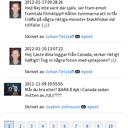
2012-01-17 00:28:26
Hej! Nej inte varit där själv.. ser fram emot
framtida filmklipp!! Håller tummarna att ni får
träffa på några riktiga monster bläckfiskar vid
tillfälle :) //J
Skrivet av:
Johan Tetzlaff
epost
2012-01-10 13:07:22
Hej. Läste dina loggar från Canada, verkar riktigt
häftigt! Tog ni några foton med sjölejonen? //J
Skrivet av:
Johan Tetzlaff
epost
2011-11-09 10:55:55
Mår du bra eller? BARA 8 dyk i Canada sedan
mitten av JULI????
Skrivet av:
Joakim Johnsson
epost
1
2
3
4
5
6
7
8
9
10