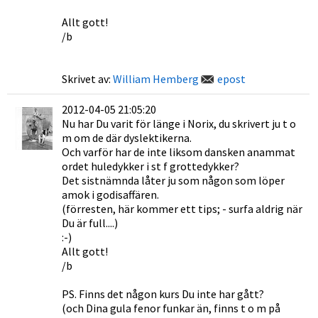
Allt gott!
/b
Skrivet av:
William Hemberg
epost
2012-04-05 21:05:20
Nu har Du varit för länge i Norix, du skrivert ju t o
m om de där dyslektikerna.
Och varför har de inte liksom dansken anammat
ordet huledykker i st f grottedykker?
Det sistnämnda låter ju som någon som löper
amok i godisaffären.
(förresten, här kommer ett tips; - surfa aldrig när
Du är full....)
:-)
Allt gott!
/b
PS. Finns det någon kurs Du inte har gått?
(och Dina gula fenor funkar än, finns t o m på