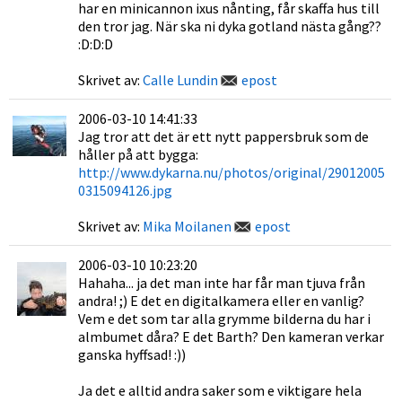
har en minicannon ixus nånting, får skaffa hus till
den tror jag. När ska ni dyka gotland nästa gång??
:D:D:D
Skrivet av:
Calle Lundin
epost
2006-03-10 14:41:33
Jag tror att det är ett nytt pappersbruk som de
håller på att bygga:
http://www.dykarna.nu/photos/original/29012005
0315094126.jpg
Skrivet av:
Mika Moilanen
epost
2006-03-10 10:23:20
Hahaha... ja det man inte har får man tjuva från
andra! ;) E det en digitalkamera eller en vanlig?
Vem e det som tar alla grymme bilderna du har i
almbumet dåra? E det Barth? Den kameran verkar
ganska hyffsad! :))
Ja det e alltid andra saker som e viktigare hela