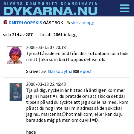
Dyknyheter
Logga in
DMITRI GORSKIS
GÄSTBOK
skriv inlägg
sida
214
av
287
. Totalt
2861
inlägg.
2006-03-15 07:20:18
Tjena! Lånade en bild från ditt fotoalbum och lade
i mitt (lika som bär) hoppas det var ok.
Skrivet av:
Marko Jylhä
epost
2006-03-13 22:46:43
Tja på dig, nyckeln är hittad så äntligen kommer
jag in i huset =).. du pratade om att skicka det där
tipsen på vad du tyckte att jag skulle ha med.. kom
på att du nog inte har min adress så den skickar
jag nu.. martenha@hotmail.com, eller kan du ju
bara adda mig på msn om du vill =D..
hade