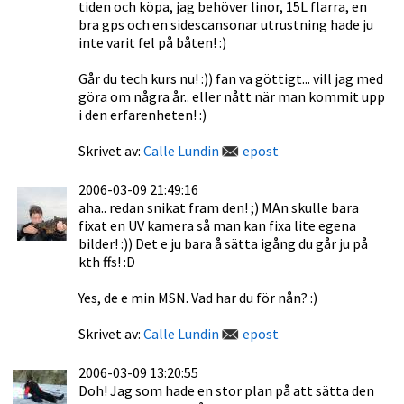
tiden och köpa, jag behöver linor, 15L flarra, en
bra gps och en sidescansonar utrustning hade ju
inte varit fel på båten! :)
Går du tech kurs nu! :)) fan va göttigt... vill jag med
göra om några år.. eller nått när man kommit upp
i den erfarenheten! :)
Skrivet av:
Calle Lundin
epost
2006-03-09 21:49:16
aha.. redan snikat fram den! ;) MAn skulle bara
fixat en UV kamera så man kan fixa lite egena
bilder! :)) Det e ju bara å sätta igång du går ju på
kth ffs! :D
Yes, de e min MSN. Vad har du för nån? :)
Skrivet av:
Calle Lundin
epost
2006-03-09 13:20:55
Doh! Jag som hade en stor plan på att sätta den