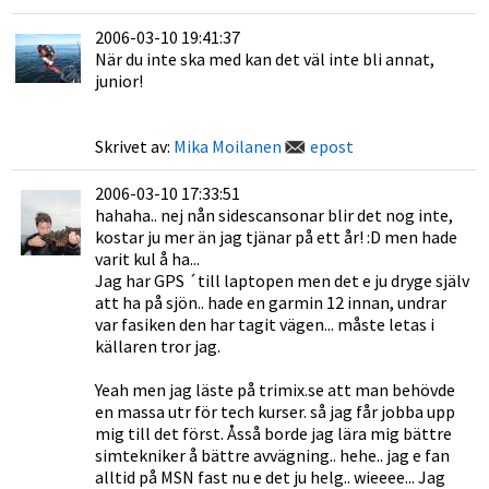
2006-03-10 19:41:37
När du inte ska med kan det väl inte bli annat,
junior!
Skrivet av:
Mika Moilanen
epost
2006-03-10 17:33:51
hahaha.. nej nån sidescansonar blir det nog inte,
kostar ju mer än jag tjänar på ett år! :D men hade
varit kul å ha...
Jag har GPS ´till laptopen men det e ju dryge själv
att ha på sjön.. hade en garmin 12 innan, undrar
var fasiken den har tagit vägen... måste letas i
källaren tror jag.
Yeah men jag läste på trimix.se att man behövde
en massa utr för tech kurser. så jag får jobba upp
mig till det först. Åsså borde jag lära mig bättre
simtekniker å bättre avvägning.. hehe.. jag e fan
alltid på MSN fast nu e det ju helg.. wieeee... Jag