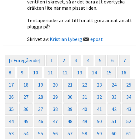
ventilen i skrevet, så är det bara att övertycka
dräkten lite när man pissat i den.
Tentaperioder är väl till för att göra annat än att
plugga på?
Skrivet av:
Kristian Lyberg
epost
[« Föregående]
1
2
3
4
5
6
7
8
9
10
11
12
13
14
15
16
17
18
19
20
21
22
23
24
25
26
27
28
29
30
31
32
33
34
35
36
37
38
39
40
41
42
43
44
45
46
47
48
49
50
51
52
53
54
55
56
57
58
59
60
61