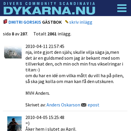
Dyknyheter
Logga in
DMITRI GORSKIS
GÄSTBOK
skriv inlägg
sida
8
av
287
. Totalt
2861
inlägg.
2010-04-11 21:57:45
nja, inte gjort den själv, skulle vilja säga ja,men
det är en guldsmed som jag är bekant med som
tillverkat den, och min och min frus vikselringar i
titan:-)
om du har en idé om vilka mått du vill ha på pilen,
så ska jag kolla om man kan få den utskuren.
MVH Anders.
Skrivet av:
Anders Oskarson
epost
2010-04-05 15:25:48
=)
Åker hem i slutet av April.