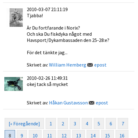
2010-03-07 21:11:19
Tjabba!
Är Du fortfarande i Norix?
Och ska Du fiskdyka något med
Havsport/Dykambassaden den 25-28:e?
För det tänkte jag...
Skrivet av:
William Hemberg
epost
2010-02-26 11:49:31
okej tack så mycket
Skrivet av:
Håkan Gustavsson
epost
[« Föregående]
1
2
3
4
5
6
7
8
9
10
11
12
13
14
15
16