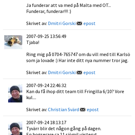
Ja funderar att va med på Malta med OT...
Funderar, funderar!!! :)
Skrivet av:
Dmitri Gorski
epost
2007-09-25 13:56:49
Tjaba!
Ring mig på 0704-765747 om du vill med till Karlsö
som ja lovade :) Har inte ditt nya nummer tror jag.
Skrivet av:
Dmitri Gorski
epost
2007-09-24 22:46:32
Kan du få ihop ditt team till Fringilla 6/10? Vore
kul....
Skrivet av:
Christian Svärd
epost
2007-09-24 18:13:17
Tyvärr blir det någon gång på dagen.
En bogserare ca 11 sjömil västerut