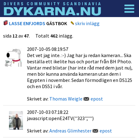
Dyknyheter
Logga in
LASSE ENFJORDS
GÄSTBOK
skriv inlägg
sida
12
av
47
. Totalt
462
inlägg.
2007-10-05 08:19:57
Det vet jag inte. :-) Jag har ju redan kameran... Ska
beställa ett ikelite hus och portar från BH Photo.
Väntar med blixtar (har inte råd med dem just nu),
men bör kunna använda kameran utan dem i
Egypten i november. Sedan förmodligen en DS125
och en DS51 i vår.
Skrivet av:
Thomas Weigle
epost
2007-10-03 07:18:22
javascript:openE24TV(''323'','''')
Skrivet av:
Andreas Glimhester
epost