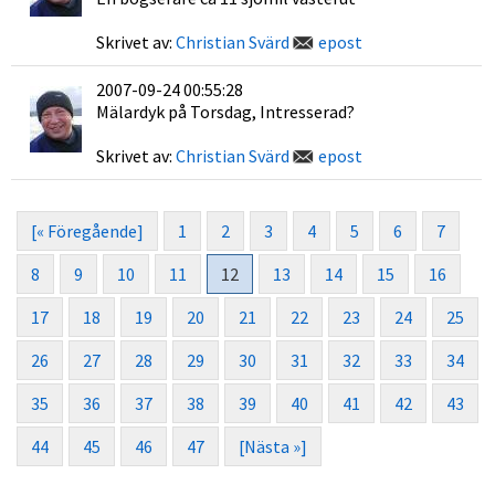
Skrivet av:
Christian Svärd
epost
2007-09-24 00:55:28
Mälardyk på Torsdag, Intresserad?
Skrivet av:
Christian Svärd
epost
[« Föregående]
1
2
3
4
5
6
7
8
9
10
11
12
13
14
15
16
17
18
19
20
21
22
23
24
25
26
27
28
29
30
31
32
33
34
35
36
37
38
39
40
41
42
43
44
45
46
47
[Nästa »]