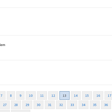
dlem
7
8
9
10
11
12
13
14
15
16
17
27
28
29
30
31
32
33
34
35
36