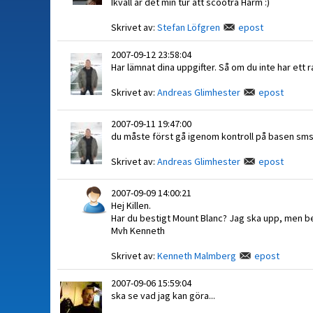
Ikväll är det min tur att scootra Harm :)
Skrivet av:
Stefan Löfgren
epost
2007-09-12 23:58:04
Har lämnat dina uppgifter. Så om du inte har ett 
Skrivet av:
Andreas Glimhester
epost
2007-09-11 19:47:00
du måste först gå igenom kontroll på basen smsa
Skrivet av:
Andreas Glimhester
epost
2007-09-09 14:00:21
Hej Killen.
Har du bestigt Mount Blanc? Jag ska upp, men b
Mvh Kenneth
Skrivet av:
Kenneth Malmberg
epost
2007-09-06 15:59:04
ska se vad jag kan göra...