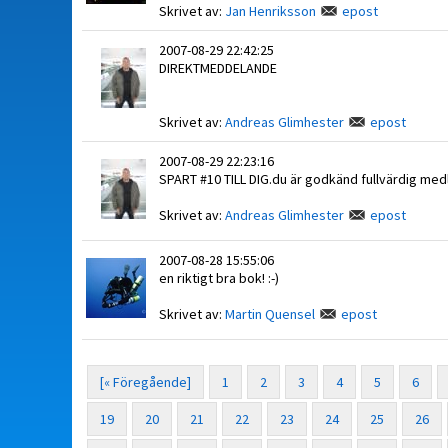
Skrivet av:
Jan Henriksson
epost
2007-08-29 22:42:25
DIREKTMEDDELANDE
Skrivet av:
Andreas Glimhester
epost
2007-08-29 22:23:16
SPART #10 TILL DIG.du är godkänd fullvärdig me
Skrivet av:
Andreas Glimhester
epost
2007-08-28 15:55:06
en riktigt bra bok! :-)
Skrivet av:
Martin Quensel
epost
[« Föregående]
1
2
3
4
5
6
19
20
21
22
23
24
25
26