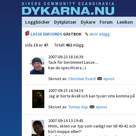
Loggböcker
Dykplatser
Dykare
Forum
Lexikon
LASSE ENFJORDS
GÄSTBOK
skriv inlägg
sida
13
av
47
. Totalt
462
inlägg.
2007-09-23 18:16:39
Tack för berömmet Lasse....
kan du specificera ;-)
Skrivet av:
Christian Svärd
epost
2007-09-15 16:34:19
Jag är borta ikväll och kan tyvärr inte komma på
Skrivet av:
Tomas Asp
epost
2007-09-14 13:19:45
Hmm, skten var typ som vanligt ner till 40-42 och
kört moppe eller!?