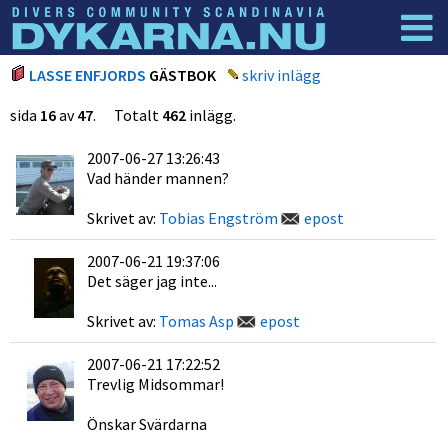
Dyknyheter
Logga in
LASSE ENFJORDS
GÄSTBOK
skriv inlägg
sida
16
av
47
. Totalt
462
inlägg.
2007-06-27 13:26:43
Vad händer mannen?
Skrivet av:
Tobias Engström
epost
2007-06-21 19:37:06
Det säger jag inte...
Skrivet av:
Tomas Asp
epost
2007-06-21 17:22:52
Trevlig Midsommar!
Önskar Svärdarna