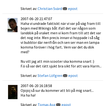
Skrivet av:
Christian Svärd
epost
2007-06-20 21:47:07
Haha vi undrade faktiskt när vi var på väg fram till
bojen med Wikings båt ifall det var någon som
landdök på vraket men vi kom fram till att det var
det nog inte. Men precis innan vi hoppade i så såg
vi bubblor där nerifrån och sen ser man en lampa
komma föröver i hög fart.. Vem var det du dök
med?
Nu vill jag att min scooter ska komma snart :)
F.ö så var det rätt sjukt bra sikt för att vara Harm...
Skrivet av:
Stefan Löfgren
epost
2007-06-20 16:18:58
Ojojoj så sur du kommer att bli på mig snart...
Ha ha ha!
Skrivet av:
Tomas Asp
epost