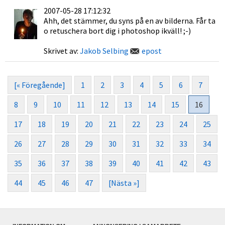
2007-05-28 17:12:32
Ahh, det stämmer, du syns på en av bilderna. Får ta
o retuschera bort dig i photoshop ikväll! ;-)
Skrivet av:
Jakob Selbing
epost
[« Föregående]
1
2
3
4
5
6
7
8
9
10
11
12
13
14
15
16
17
18
19
20
21
22
23
24
25
26
27
28
29
30
31
32
33
34
35
36
37
38
39
40
41
42
43
44
45
46
47
[Nästa »]