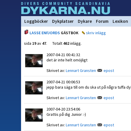
Loggböcker
Dykplatser
Dykare
Forum
Lexikon
LASSE ENFJORDS
GÄSTBOK
skriv inlägg
sida
19
av
47
. Totalt
462
inlägg.
2007-04-21 00:41:32
det är inte helt omöjligt
Skrivet av:
Lennart Gransten
epost
2007-04-21 00:06:53
jepp bara säga till om du ska ut på några tuffa d
Skrivet av:
Lennart Gransten
epost
2007-04-20 23:54:06
Grattis på dig Junior :-)
Skrivet av:
Lennart Gransten
epost