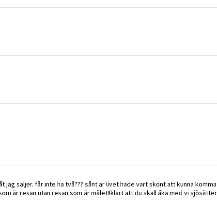
båt jag säljer. får inte ha två??? sånt är livet hade vart skönt att kunna komm
som är resan utan resan som är målet!!klart att du skall åka med vi sjösätte