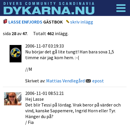
Dyknyheter
Logga in
LASSE ENFJORDS
GÄSTBOK
skriv inlägg
sida
28
av
47
. Totalt
462
inlägg.
2006-11-07 03:19:33
Nu börjar det gå lite tungt! Han bara sova 1,5
timme när jag kom hem. :-(
//M
Skrivet av:
Mattias Vendlegård
epost
2006-11-01 08:51:21
Hej Lasse
Det blir Tessi på lördag. Vrak beror på värder och
vind, kanske Sappemere, Ingrid Horn eller Tyr.
Hänger du på?
/ Fia