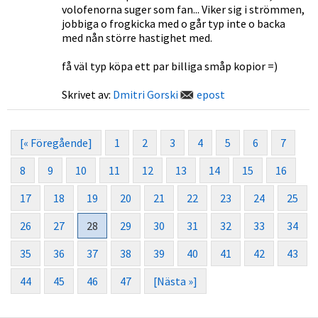
volofenorna suger som fan... Viker sig i strömmen,
jobbiga o frogkicka med o går typ inte o backa
med nån större hastighet med.
få väl typ köpa ett par billiga småp kopior =)
Skrivet av:
Dmitri Gorski
epost
[« Föregående]
1
2
3
4
5
6
7
8
9
10
11
12
13
14
15
16
17
18
19
20
21
22
23
24
25
26
27
28
29
30
31
32
33
34
35
36
37
38
39
40
41
42
43
44
45
46
47
[Nästa »]