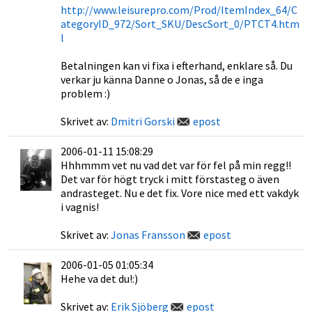
http://www.leisurepro.com/Prod/ItemIndex_64/C
ategoryID_972/Sort_SKU/DescSort_0/PTCT4.htm
l
Betalningen kan vi fixa i efterhand, enklare så. Du
verkar ju känna Danne o Jonas, så de e inga
problem :)
Skrivet av:
Dmitri Gorski
epost
2006-01-11 15:08:29
Hhhmmm vet nu vad det var för fel på min regg!!
Det var för högt tryck i mitt förstasteg o även
andrasteget. Nu e det fix. Vore nice med ett vakdyk
i vagnis!
Skrivet av:
Jonas Fransson
epost
2006-01-05 01:05:34
Hehe va det du!:)
Skrivet av:
Erik Sjöberg
epost