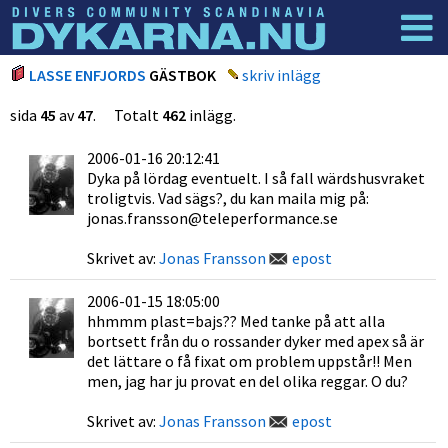
Dyknyheter
Logga in
LASSE ENFJORDS
GÄSTBOK
skriv inlägg
sida
45
av
47
. Totalt
462
inlägg.
2006-01-16 20:12:41
Dyka på lördag eventuelt. I så fall wärdshusvraket
troligtvis. Vad sägs?, du kan maila mig på:
jonas.fransson@teleperformance.se
Skrivet av:
Jonas Fransson
epost
2006-01-15 18:05:00
hhmmm plast=bajs?? Med tanke på att alla
bortsett från du o rossander dyker med apex så är
det lättare o få fixat om problem uppstår!! Men
men, jag har ju provat en del olika reggar. O du?
Skrivet av:
Jonas Fransson
epost