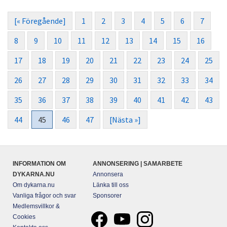
[« Föregående]
1
2
3
4
5
6
7
8
9
10
11
12
13
14
15
16
17
18
19
20
21
22
23
24
25
26
27
28
29
30
31
32
33
34
35
36
37
38
39
40
41
42
43
44
45
46
47
[Nästa »]
INFORMATION OM
ANNONSERING | SAMARBETE
DYKARNA.NU
Annonsera
Om dykarna.nu
Länka till oss
Vanliga frågor och svar
Sponsorer
Medlemsvillkor &
Cookies