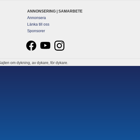
ANNONSERING | SAMARBETE
Annonsera
Länka till oss
Sponsorer
ajten om dykning, av dykare, för dykare.