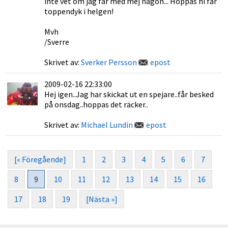
inte vet om jag får med mej någon... Hoppas ni får
toppendyk i helgen!
Mvh
/Sverre
Skrivet av:
Sverker Persson
epost
2009-02-16 22:33:00
Hej igen..Jag har skickat ut en spejare..får besked
på onsdag..hoppas det räcker..
Skrivet av:
Michael Lundin
epost
[« Föregående]
1
2
3
4
5
6
7
8
9
10
11
12
13
14
15
16
17
18
19
[Nästa »]