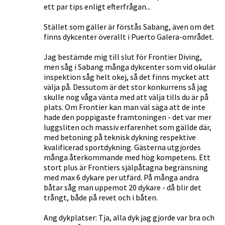
ett par tips enligt efterfrågan...
Stället som gäller är förstås Sabang, även om det
finns dykcenter överallt i Puerto Galera-området.
Jag bestämde mig till slut för Frontier Diving,
men såg i Sabang många dykcenter som vid okulär
inspektion såg helt okej, så det finns mycket att
välja på. Dessutom är det stor konkurrens så jag
skulle nog våga vänta med att välja tills du är på
plats. Om Frontier kan man väl säga att de inte
hade den poppigaste framtoningen - det var mer
luggsliten och massiv erfarenhet som gällde där,
med betoning på teknisk dykning respektive
kvalificerad sportdykning. Gästerna utgjordes
många återkommande med hög kompetens. Ett
stort plus är Frontiers själpåtagna begränsning
med max 6 dykare per utfärd. På många andra
båtar såg man uppemot 20 dykare - då blir det
trångt, både på revet och i båten.
Ang dykplatser: Tja, alla dyk jag gjorde var bra och