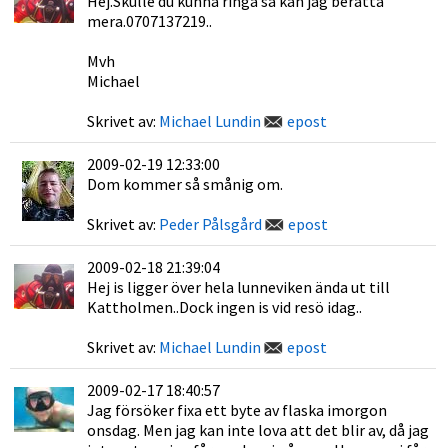
Hej.Skulle du kunna ringa så kan jag berätta
mera.0707137219..
Mvh
Michael
Skrivet av:
Michael Lundin
epost
2009-02-19 12:33:00
Dom kommer så smånig om.
Skrivet av:
Peder Pålsgård
epost
2009-02-18 21:39:04
Hej is ligger över hela lunneviken ända ut till
Kattholmen..Dock ingen is vid resö idag..
Skrivet av:
Michael Lundin
epost
2009-02-17 18:40:57
Jag försöker fixa ett byte av flaska imorgon
onsdag. Men jag kan inte lova att det blir av, då jag