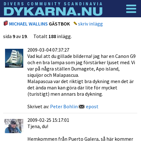
Dyknyheter
Logga in
MICHAEL WALLINS
GÄSTBOK
skriv inlägg
sida
9
av
19
. Totalt
188
inlägg.
2009-03-04 07:37:27
Vad kul att du gillade bilderna! jag har en Canon G9
och en bra lampa som jag förstärker ljuset med. Vi
var på några ställen Dumagete, Apo island,
siquijor och Malapascua.
Malapascua var det riktigt bra dykning men det är
det ända man kan göra där lite för mycket
(turistigt) men annars bra dykning.
Skrivet av:
Peter Bohlin
epost
2009-02-25 15:17:01
Tjena, du!
Hemkommen från Puerto Galera, så här kommer