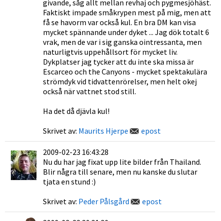
givande, såg allt mellan revhaj och pygmesjöhäst.
Faktiskt impade småkrypen mest på mig, men att
få se havorm var också kul. En bra DM kan visa
mycket spännande under dyket ... Jag dök totalt 6
vrak, men de var i sig ganska ointressanta, men
naturligtvis uppehållsort för mycket liv.
Dykplatser jag tycker att du inte ska missa är
Escarceo och the Canyons - mycket spektakulära
strömdyk vid tidvattenrörelser, men helt okej
också när vattnet stod still.
Ha det då djävla kul!
Skrivet av:
Maurits Hjerpe
epost
2009-02-23 16:43:28
Nu du har jag fixat upp lite bilder från Thailand.
Blir några till senare, men nu kanske du slutar
tjata en stund :)
Skrivet av:
Peder Pålsgård
epost