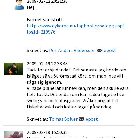
2009-02-22 20:21:30
Hej
Fan det var isfritt
http://www.dykarna.nu/logbook/visalogg.asp?
logId=219976
Skrivet av:
Per-Anders Andersson
epost
2009-02-19 22:33:48
Tack för erbjudandet. Det senaste jag hörde om
isläget så va Strömstad kört, om man inte vill
såga sig igenom.
Vi hade planerat lunneviken, men den skulle vara
helt täckt. Det enda som kan rädda läget e lite
sydlig vind och plusgrader. Vi åker nog ut till
fiskebäckskil och kollar läget på söndag.
Skrivet av:
Tomas Solver
epost
2009-02-19 15:50:38