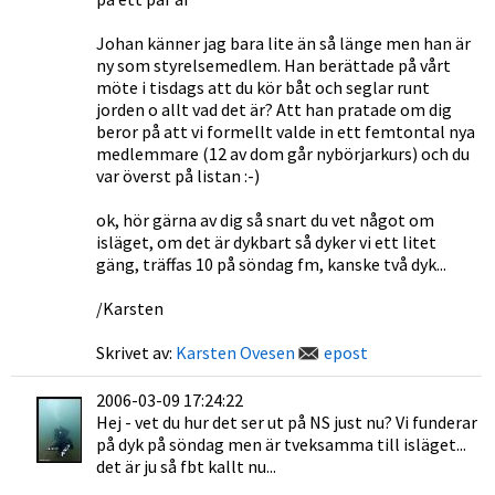
Johan känner jag bara lite än så länge men han är
ny som styrelsemedlem. Han berättade på vårt
möte i tisdags att du kör båt och seglar runt
jorden o allt vad det är? Att han pratade om dig
beror på att vi formellt valde in ett femtontal nya
medlemmare (12 av dom går nybörjarkurs) och du
var överst på listan :-)
ok, hör gärna av dig så snart du vet något om
isläget, om det är dykbart så dyker vi ett litet
gäng, träffas 10 på söndag fm, kanske två dyk...
/Karsten
Skrivet av:
Karsten Ovesen
epost
2006-03-09 17:24:22
Hej - vet du hur det ser ut på NS just nu? Vi funderar
på dyk på söndag men är tveksamma till isläget...
det är ju så fbt kallt nu...