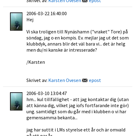
Skrivet av:
Karsten Ovesen
epost
2006-03-22 16:40:00
Hej
Vi ska troligen till Nynäshamn ("vraket" Tore) på
söndag, jag o en kompis. Ev. mejlar jag ut det som
klubbdyk, annars blir det väl bara vi... det är helg
men du/ni kanske är intresserade?
/Karsten
Skrivet av:
Karsten Ovesen
epost
2006-03-10 13:04:47
hm... kul tillfällighet - att jag kontaktar dig (utan
att känna dig, vilket jag iofs fortfarande inte gör)
ung. samtidigt som du går med i klubben o vi har
gemensamma bekanta...
jag har suttit i LMs styrelse ett år och är omvald
på ett par år