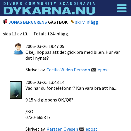
Dyknyheter
Logga in
JONAS BERGGRENS
GÄSTBOK
skriv inlägg
sida
12
av
13
. Totalt
124
inlägg.
2006-03-26 19:47:05
Okej, hoppas att det gick bra med bilen. Hur var
det i nynäs?
Skrivet av:
Cecilia Widén Persson
epost
2006-03-25 13:43:14
Vad har du för telefonnr? Kan vara bra att ha...
9.15 vid globens OK/Q8?
/KO
0730-665317
Skrivet av:
Karsten Ovesen
epost