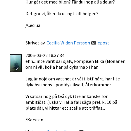
Hur går det med bilen? Får du ihop alla delar?
Det gör vi, åker du ut ngt till helgen?
/Cecilia
Skrivet av:
Cecilia Widén Persson
epost
2006-03-22 18:37:34
ehh... inte varit där själv, kompisen Mika (Moilanen
om ni vill kolla här på dykarna :-) har.
Jag är nöjd om vattnet är vått istf hårt, har lite
dykabstinens... pooldyk ikväll, återkommer.
Vi satsar nog på två dyk (tre är kanske för
ambitiöst...), ska vi i alla fall säga prel. kl 10 på
plats där, vi hittar ett ställe att träffas...
/Karsten