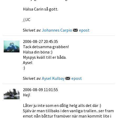
Hälsa Carin så gott.
//JC
Skrivet av:
Johannes Carpio
epost
2006-08-27 20:45:35
Tack detsamma grabben!
Hälsa din böna :)
Myspys kväll till er båda.
Aysel
:)
Skrivet av:
Aysel Kulbay
epost
2006-08-09 11:01:55
Hej!
Låter ju inte som en dålig helg alls det där :)
Själv är man tillbaks i den vanliga trallen...ser fram
emot nån båttur framöver när man kommit lite i