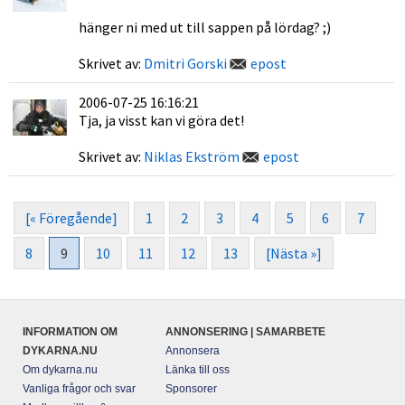
hänger ni med ut till sappen på lördag? ;)
Skrivet av:
Dmitri Gorski
epost
2006-07-25 16:16:21
Tja, ja visst kan vi göra det!
Skrivet av:
Niklas Ekström
epost
[« Föregående]
1
2
3
4
5
6
7
8
9
10
11
12
13
[Nästa »]
INFORMATION OM
ANNONSERING | SAMARBETE
DYKARNA.NU
Annonsera
Om dykarna.nu
Länka till oss
Vanliga frågor och svar
Sponsorer