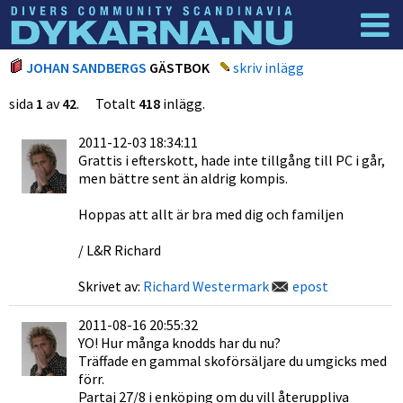
Dyknyheter
Logga in
JOHAN SANDBERGS
GÄSTBOK
skriv inlägg
sida
1
av
42
. Totalt
418
inlägg.
2011-12-03 18:34:11
Grattis i efterskott, hade inte tillgång till PC i går,
men bättre sent än aldrig kompis.
Hoppas att allt är bra med dig och familjen
/ L&R Richard
Skrivet av:
Richard Westermark
epost
2011-08-16 20:55:32
YO! Hur många knodds har du nu?
Träffade en gammal skoförsäljare du umgicks med
förr.
Partaj 27/8 i enköping om du vill återuppliva