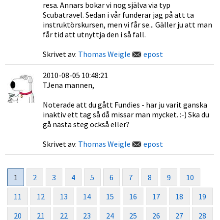
resa. Annars bokar vi nog själva via typ
Scubatravel. Sedan i vår funderar jag på att ta
instruktörskursen, men vi får se... Gäller ju att man
får tid att utnyttja den i så fall.
Skrivet av:
Thomas Weigle
epost
2010-08-05 10:48:21
TJena mannen,
Noterade att du gått Fundies - har ju varit ganska
inaktiv ett tag så då missar man mycket. :-) Ska du
gå nästa steg också eller?
Skrivet av:
Thomas Weigle
epost
1
2
3
4
5
6
7
8
9
10
11
12
13
14
15
16
17
18
19
20
21
22
23
24
25
26
27
28