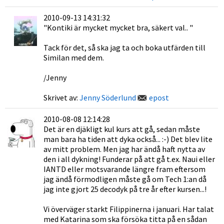
2010-09-13 14:31:32
"Kontiki är mycket mycket bra, säkert val.. "
Tack för det, så ska jag ta och boka utfärden till
Similan med dem.
/Jenny
Skrivet av:
Jenny Söderlund
epost
2010-08-08 12:14:28
Det är en djäkligt kul kurs att gå, sedan måste
man bara ha tiden att dyka också... :-) Det blev lite
av mitt problem. Men jag har ändå haft nytta av
den i all dykning! Funderar på att gå t.ex. Naui eller
IANTD eller motsvarande längre fram eftersom
jag ändå förmodligen måste gå om Tech 1:an då
jag inte gjort 25 decodyk på tre år efter kursen...!
Vi överväger starkt Filippinerna i januari. Har talat
med Katarina som ska försöka titta på en sådan