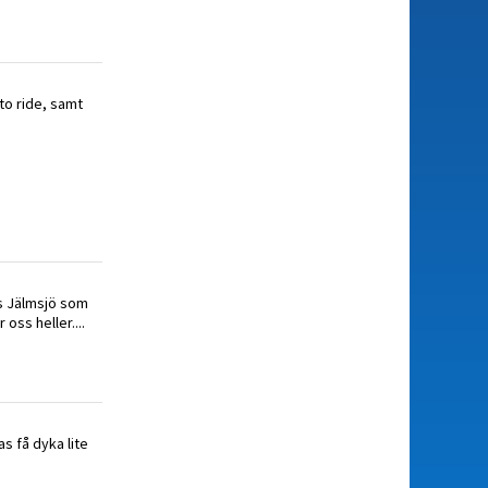
 to ride, samt
s Jälmsjö som
oss heller....
s få dyka lite