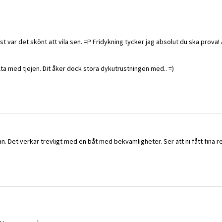
st var det skönt att vila sen. =P Fridykning tycker jag absolut du ska prova
alta med tjejen. Dit åker dock stora dykutrustningen med.. =)
. Det verkar trevligt med en båt med bekvämligheter. Ser att ni fått fina 