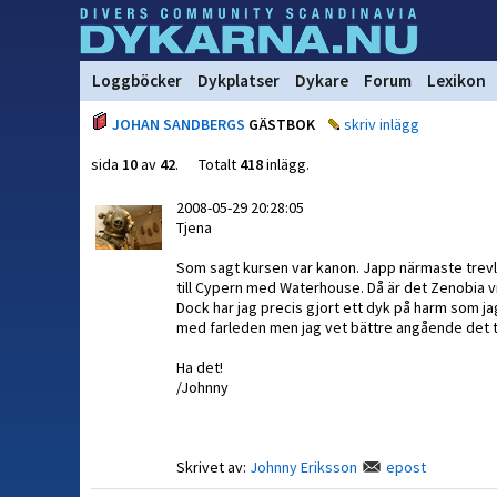
Loggböcker
Dykplatser
Dykare
Forum
Lexikon
JOHAN SANDBERGS
GÄSTBOK
skriv inlägg
sida
10
av
42
. Totalt
418
inlägg.
2008-05-29 20:28:05
Tjena
Som sagt kursen var kanon. Japp närmaste trevli
till Cypern med Waterhouse. Då är det Zenobia v
Dock har jag precis gjort ett dyk på harm som jag
med farleden men jag vet bättre angående det ti
Ha det!
/Johnny
Skrivet av:
Johnny Eriksson
epost