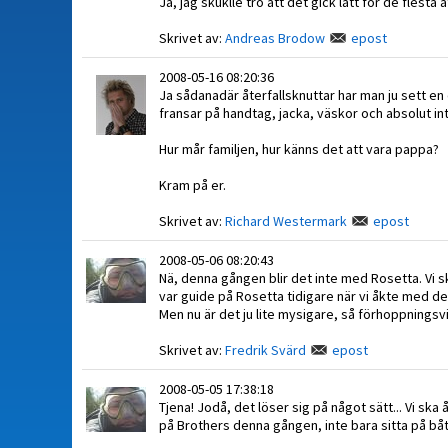
Ja, jag skuklle tro att det gick lätt för de flesta a
Skrivet av:
Andreas Brodow
epost
2008-05-16 08:20:36
Ja sådanadär återfallsknuttar har man ju sett en 
fransar på handtag, jacka, väskor och absolut in
Hur mår familjen, hur känns det att vara pappa?
Kram på er.
Skrivet av:
Richard Westermark
epost
2008-05-06 08:20:43
Nä, denna gången blir det inte med Rosetta. Vi 
var guide på Rosetta tidigare när vi åkte med den 
Men nu är det ju lite mysigare, så förhoppningsv
Skrivet av:
Fredrik Svärd
epost
2008-05-05 17:38:18
Tjena! Jodå, det löser sig på något sätt... Vi sk
på Brothers denna gången, inte bara sitta på båte