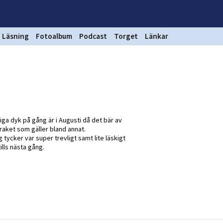
Läsning
Fotoalbum
Podcast
Torget
Länkar
ga dyk på gång är i Augusti då det bär av
raket som gäller bland annat.
 tycker var super trevligt samt lite läskigt
lls nästa gång.