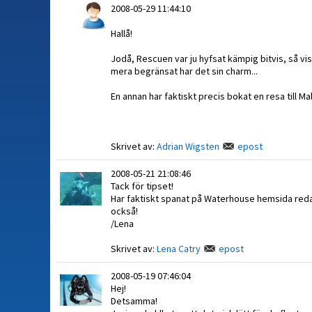
2008-05-29 11:44:10
Hallå!
Jodå, Rescuen var ju hyfsat kämpig bitvis, så vis
mera begränsat har det sin charm...
En annan har faktiskt precis bokat en resa till M
Skrivet av:
Adrian Wigsten
epost
2008-05-21 21:08:46
Tack för tipset!
Har faktiskt spanat på Waterhouse hemsida redan
också!
/Lena
Skrivet av:
Lena Catry
epost
2008-05-19 07:46:04
Hej!
Detsamma!