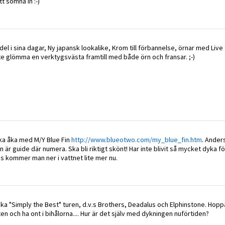
tt somna in :-)
del i sina dagar, Ny japansk lookalike, Krom till förbannelse, örnar med Live
te glömma en verktygsvästa framtill med både örn och fransar. ;-)
ska åka med M/Y Blue Fin
http://www.blueotwo.com/my_blue_fin.htm
. Ander
är guide där numera. Ska bli riktigt skönt! Har inte blivit så mycket dyka för 
is kommer man ner i vattnet lite mer nu.
a åka "Simply the Best" turen, d.v.s Brothers, Deadalus och Elphinstone. Hoppa
n och ha ont i bihålorna.... Hur är det själv med dykningen nuförtiden?