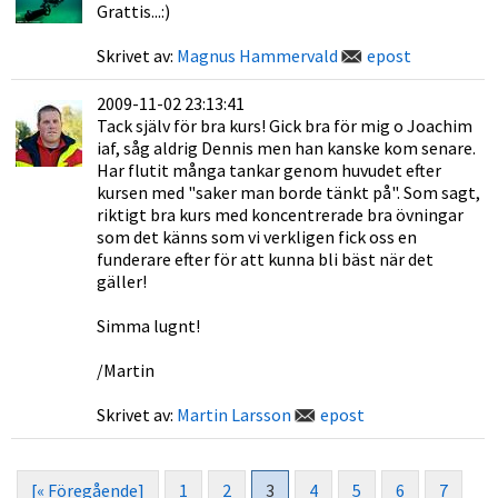
Grattis...:)
Skrivet av:
Magnus Hammervald
epost
2009-11-02 23:13:41
Tack själv för bra kurs! Gick bra för mig o Joachim
iaf, såg aldrig Dennis men han kanske kom senare.
Har flutit många tankar genom huvudet efter
kursen med "saker man borde tänkt på". Som sagt,
riktigt bra kurs med koncentrerade bra övningar
som det känns som vi verkligen fick oss en
funderare efter för att kunna bli bäst när det
gäller!
Simma lugnt!
/Martin
Skrivet av:
Martin Larsson
epost
[« Föregående]
1
2
3
4
5
6
7