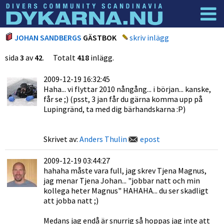
Dyknyheter
Logga in
JOHAN SANDBERGS
GÄSTBOK
skriv inlägg
sida
3
av
42
. Totalt
418
inlägg.
2009-12-19 16:32:45
Haha... vi flyttar 2010 nångång... i början... kanske,
får se ;) (psst, 3 jan får du gärna komma upp på
Lupingränd, ta med dig bärhandskarna :P)
Skrivet av:
Anders Thulin
epost
2009-12-19 03:44:27
hahaha måste vara full, jag skrev Tjena Magnus,
jag menar Tjena Johan... "jobbar natt och min
kollega heter Magnus" HAHAHA... du ser skadligt
att jobba natt ;)
Medans jag endå är snurrig så hoppas jag inte att