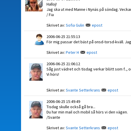
Halloj!
Jag ska ut med Manne i Nynäs på söndag. Veckan 
/ Fia
Skrivet av:
Sofia Gulin
epost
2006-06-25 21:55:13
För mig passar det bäst på onsd-torsd-kväll. Jag
Skrivet av:
Peter H
epost
2006-06-25 21:06:12
Såg just vädret och tisdag verkar blött som f.., 
Vi hörs!
Skrivet av:
Svante Setterkrans
epost
2006-06-25 15:49:49
Tisdag skulle också gå bra...
Du har min mail och mobil så hörs vi den vägen.
/Svante
Skrivet av:
Svante Setterkrans
epost