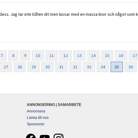
s dess. Jag tar inte båten dit men lassar med en massa linor och något som
7
8
9
10
11
12
13
14
15
16
17
27
28
29
30
31
32
33
34
35
36
ANNONSERING | SAMARBETE
Annonsera
Länka till oss
Sponsorer