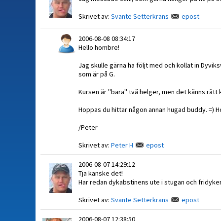
Skrivet av:
Svante Setterkrans
epost
2006-08-08 08:34:17
Hello hombre!
Jag skulle gärna ha följt med och kollat in Dyvik
som är på G.
Kursen är ''bara'' två helger, men det känns rätt
Hoppas du hittar någon annan hugad buddy. =) Hop
/Peter
Skrivet av:
Peter H
epost
2006-08-07 14:29:12
Tja kanske det!
Har redan dykabstinens ute i stugan och fridyker 
Skrivet av:
Svante Setterkrans
epost
2006-08-07 12:38:50