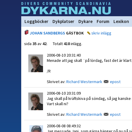
Loggböcker
Dykplatser
Dykare
Forum
Lexikon
JOHAN SANDBERGS
GÄSTBOK
skriv inlägg
sida
35
av
42
. Totalt
418
inlägg.
2006-08-10 20:31:40
Menade att jag skall ¨på lördag, fast det är klart
/R
Skrivet av:
Richard Westermark
epost
2006-08-10 20:31:09
Jag skall på kräftskiva på söndag, så jag kanske 
Vart skall ni?
Skrivet av:
Richard Westermark
epost
2006-08-08 08:49:32
Jag messade Jani, som gärna hänger på nu på 