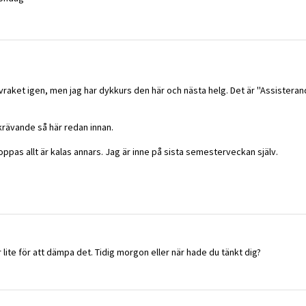
svraket igen, men jag har dykkurs den här och nästa helg. Det är ''Assisterand
 krävande så här redan innan.
pas allt är kalas annars. Jag är inne på sista semesterveckan själv.
lite för att dämpa det. Tidig morgon eller när hade du tänkt dig?