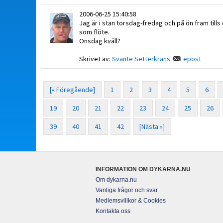
2006-06-25 15:40:58
Jag är i stan torsdag-fredag och på ön fram till
som flöte.
Onsdag kväll?
Skrivet av:
Svante Setterkrans
epost
[« Föregående]
1
2
3
4
5
6
19
20
21
22
23
24
25
26
39
40
41
42
[Nästa »]
INFORMATION OM DYKARNA.NU
Om dykarna.nu
Vanliga frågor och svar
Medlemsvillkor & Cookies
Kontakta oss