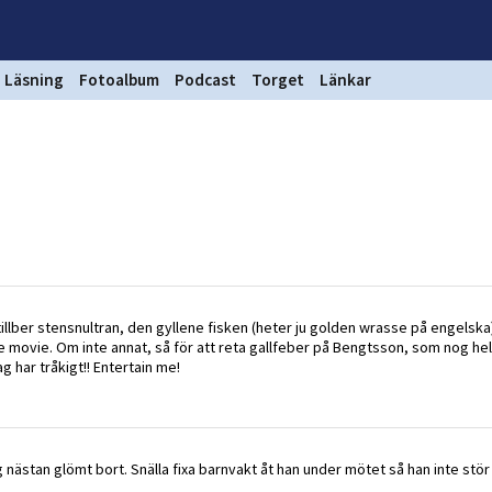
Läsning
Fotoalbum
Podcast
Torget
Länkar
ber stensnultran, den gyllene fisken (heter ju golden wrasse på engelska)
he movie. Om inte annat, så för att reta gallfeber på Bengtsson, som nog hel
ag har tråkigt!! Entertain me!
nästan glömt bort. Snälla fixa barnvakt åt han under mötet så han inte stör