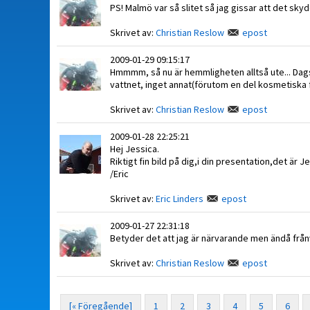
PS! Malmö var så slitet så jag gissar att det sky
Skrivet av:
Christian Reslow
epost
2009-01-29 09:15:17
Hmmmm, så nu är hemmligheten alltså ute... Dags
vattnet, inget annat(förutom en del kosmetiska f
Skrivet av:
Christian Reslow
epost
2009-01-28 22:25:21
Hej Jessica.
Riktigt fin bild på dig,i din presentation,det är Jes
/Eric
Skrivet av:
Eric Linders
epost
2009-01-27 22:31:18
Betyder det att jag är närvarande men ändå frå
Skrivet av:
Christian Reslow
epost
[« Föregående]
1
2
3
4
5
6