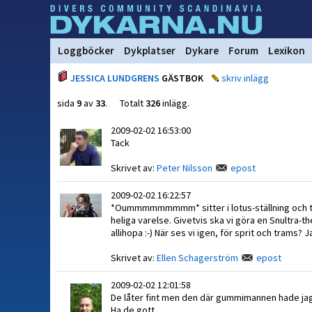
Loggböcker
Dykplatser
Dykare
Forum
Lexikon
JESSICA LUNDGRENS
GÄSTBOK
skriv inlägg
sida
9
av
33
. Totalt
326
inlägg.
2009-02-02 16:53:00
Tack
Skrivet av:
Peter Nilsson
epost
2009-02-02 16:22:57
*Oummmmmmmmm* sitter i lotus-ställning och till
heliga varelse. Givetvis ska vi göra en Snultra-t
allihopa :-) När ses vi igen, för sprit och trams? J
Skrivet av:
Ellen Schagerström
epost
2009-02-02 12:01:58
De låter fint men den där gummimannen hade jag 
Ha de gott