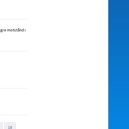
ägre motstånd i
18