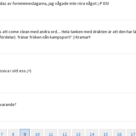
ddas av fornminneslagarna, jag vågade inte röra något ;-P DS!
 att come clean med andra ord.... Hela tanken med dräkten är att den har l
ördelar). Tränar fröken nån kampsport? :) Kramar!!
sica i sitt ess.;=)
nvarande?
7
8
9
10
11
12
13
14
15
16
17