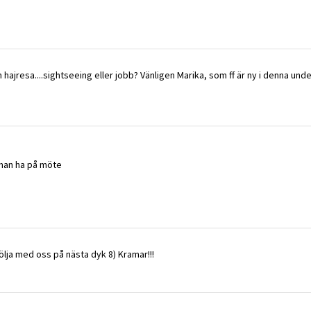
in hajresa....sightseeing eller jobb? Vänligen Marika, som ff är ny i denna un
e man ha på möte
följa med oss på nästa dyk 8) Kramar!!!