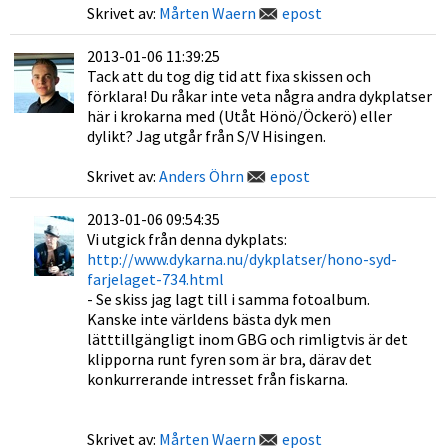
Skrivet av:
Mårten Waern
epost
2013-01-06 11:39:25
Tack att du tog dig tid att fixa skissen och
förklara! Du råkar inte veta några andra dykplatser
här i krokarna med (Utåt Hönö/Öckerö) eller
dylikt? Jag utgår från S/V Hisingen.
Skrivet av:
Anders Öhrn
epost
2013-01-06 09:54:35
Vi utgick från denna dykplats:
http://www.dykarna.nu/dykplatser/hono-syd-
farjelaget-734.html
- Se skiss jag lagt till i samma fotoalbum.
Kanske inte världens bästa dyk men
lätttillgängligt inom GBG och rimligtvis är det
klipporna runt fyren som är bra, därav det
konkurrerande intresset från fiskarna.
Skrivet av:
Mårten Waern
epost