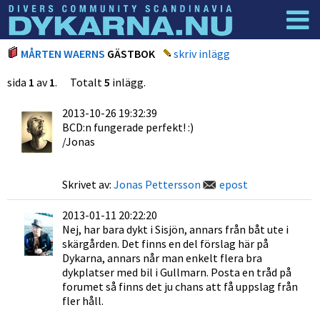
Dyknyheter
Logga in
MÅRTEN WAERNS
GÄSTBOK
skriv inlägg
sida
1
av
1
. Totalt
5
inlägg.
2013-10-26 19:32:39
BCD:n fungerade perfekt! :)
/Jonas
Skrivet av:
Jonas Pettersson
epost
2013-01-11 20:22:20
Nej, har bara dykt i Sisjön, annars från båt ute i
skärgården. Det finns en del förslag här på
Dykarna, annars når man enkelt flera bra
dykplatser med bil i Gullmarn. Posta en tråd på
forumet så finns det ju chans att få uppslag från
fler håll.