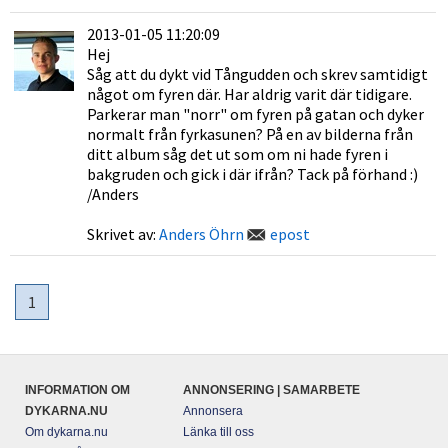
2013-01-05 11:20:09
Hej
Såg att du dykt vid Tångudden och skrev samtidigt
något om fyren där. Har aldrig varit där tidigare.
Parkerar man "norr" om fyren på gatan och dyker
normalt från fyrkasunen? På en av bilderna från
ditt album såg det ut som om ni hade fyren i
bakgruden och gick i där ifrån? Tack på förhand :)
/Anders
Skrivet av:
Anders Öhrn
epost
1
INFORMATION OM
ANNONSERING | SAMARBETE
DYKARNA.NU
Annonsera
Om dykarna.nu
Länka till oss