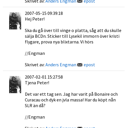
Skrivet av:
Anders Engman
epost
2007-05-15 09:39:18
Hej Peter!
Ska du gå över till vinge o platta, såg att du skulle
sälja BCDn. Sticker till Lysekil immorn över kristi
flygare, prova nya blixtarna. Vi hörs
//Engman
Skrivet av:
Anders Engman
epost
2007-02-01 15:27:58
Tjena Peter!
Det var ett tag sen. Jag har varit på Bonaire och
Curacau och dyk en jvla massa! Har du köpt nån
SLR än då?
//Engman