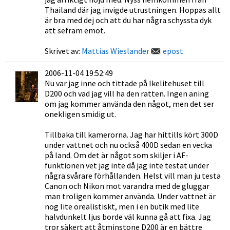
Thailand där jag invigde utrustningen. Hoppas allt
är bra med dej och att du har några schyssta dyk
att sefram emot.
Skrivet av:
Mattias Wieslander
epost
2006-11-04 19:52:49
Nu var jag inne och tittade på Ikelitehuset till
D200 och vad jag vill ha den ratten. Ingen aning
om jag kommer använda den något, men det ser
onekligen smidig ut.
Tillbaka till kamerorna. Jag har hittills kört 300D
under vattnet och nu också 400D sedan en vecka
på land. Om det är något som skiljer i AF-
funktionen vet jag inte då jag inte testat under
några svårare förhållanden. Helst vill man ju testa
Canon och Nikon mot varandra med de gluggar
man troligen kommer använda. Under vattnet är
nog lite orealistiskt, men i en butik med lite
halvdunkelt ljus borde väl kunna gå att fixa. Jag
tror säkert att åtminstone D200 är en bättre