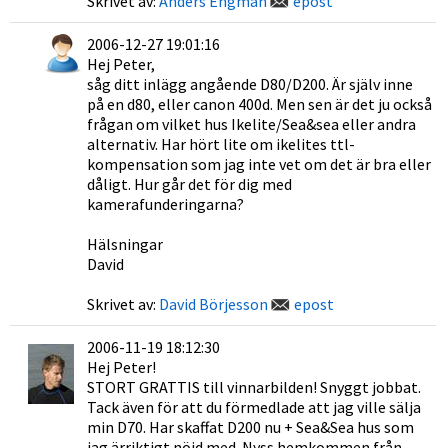
Skrivet av:
Anders Engman
epost
2006-12-27 19:01:16
Hej Peter,
såg ditt inlägg angående D80/D200. Är själv inne
på en d80, eller canon 400d. Men sen är det ju också
frågan om vilket hus Ikelite/Sea&sea eller andra
alternativ. Har hört lite om ikelites ttl-
kompensation som jag inte vet om det är bra eller
dåligt. Hur går det för dig med
kamerafunderingarna?
Hälsningar
David
Skrivet av:
David Börjesson
epost
2006-11-19 18:12:30
Hej Peter!
STORT GRATTIS till vinnarbilden! Snyggt jobbat.
Tack även för att du förmedlade att jag ville sälja
min D70. Har skaffat D200 nu + Sea&Sea hus som
jag ärriktigt nöjd med. Nyss hemkommen från