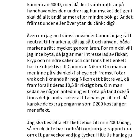
kamera än 400D, men då det framförallt är på
handhavandesidan undrar jag hur mycket det ger i
skal då allt ändå är mer eller mindre bökigt. Är det
främst under eller över ytan du tänkt dig?
Även om jag nu främst använder Canon är jag rätt
neutral till märkena, då jag sålt och använt båda
märkena rätt mycket genom åren. För min del vill
jag inte byta, då jag är mer intresserad av fiskar,
kryp och mindre saker och där finns helt enkelt
bättre objektiv till Canon än Nikon. Om man är
mer inne på vidvinkel/fisheye och främst fotar
vrak och liknande är nog Nikon ett bättre val, då
framförallt deras 10,5 är riktigt bra. Om man
sedan av någon anledning vill fota på land också
finns det ju andra saker att ta hänsyn till och då
kanske de extra pengarna som D200 kostar ger
mer effekt.
Jag ska beställa ett Ikelitehus till min 400D idag,
så om du inte har för bråttom kan jag rapportera
om ett par veckor vad jag tycker. Hittills har jag ju