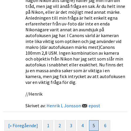
någon Nikon alls längre) håller jag min från din
tråd, men jag vill ändå fråga en sak. Är du helt inne
på Nikon, eller är det möjligt med annat märke.
Anledningen till min fråga är helt enkelt egna
erfarenheter från uv-foto där inte en enda
Nikonägare varit annat än avundsjuk på
autofokusen jag har. I Canons värld är kameran
inte lika viktig som optiken och jag använder vid
makro (där autofukusen märks mest)Canons
100mm 2,8 USM. Ingen kombination av kamera
och objektiv från Nikon har jag sett som slår min
autofokus i snabbhet eller exakthet. Nu finns det
ju en massa andra saker som är viktiga i en
kamera, men jag fick intrycket av att autofokusen
var en viktig fråga för dig.
//Henrik
Skrivet av:
Henrik L Jonsson
epost
[« Föregående]
1
2
3
4
5
6