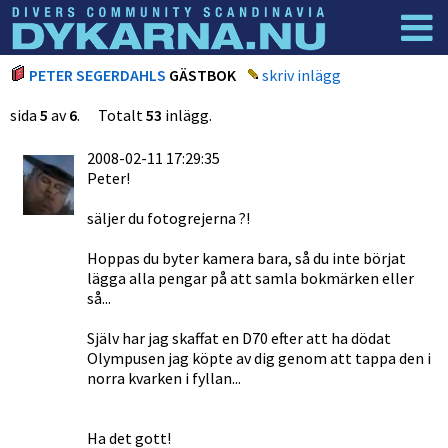
Dyknyheter
Logga in
PETER SEGERDAHLS
GÄSTBOK
skriv inlägg
sida
5
av
6
. Totalt
53
inlägg.
2008-02-11 17:29:35
Peter!
säljer du fotogrejerna ?!
Hoppas du byter kamera bara, så du inte börjat
lägga alla pengar på att samla bokmärken eller
så...
Själv har jag skaffat en D70 efter att ha dödat
Olympusen jag köpte av dig genom att tappa den i
norra kvarken i fyllan...
Ha det gott!