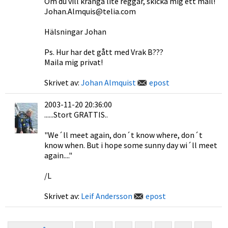
Om du vill kränga lite reggar, skicka mig ett mail!
Johan.Almquis@telia.com
Hälsningar Johan
Ps. Hur har det gått med Vrak B???
Maila mig privat!
Skrivet av:
Johan Almquist
epost
2003-11-20 20:36:00
......Stort GRATTIS..
"We´ll meet again, don´t know where, don´t
know when. But i hope some sunny day wi´ll meet
again...."
/L
Skrivet av:
Leif Andersson
epost