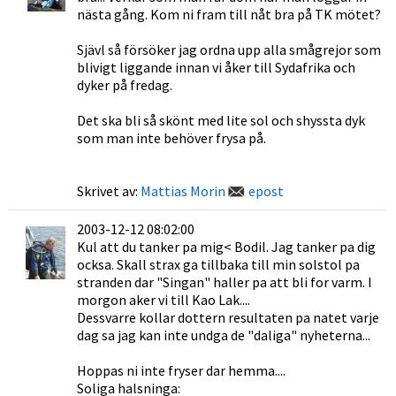
nästa gång. Kom ni fram till nåt bra på TK mötet?
Sjävl så försöker jag ordna upp alla smågrejor som
blivigt liggande innan vi åker till Sydafrika och
dyker på fredag.
Det ska bli så skönt med lite sol och shyssta dyk
som man inte behöver frysa på.
Skrivet av:
Mattias Morin
epost
2003-12-12 08:02:00
Kul att du tanker pa mig< Bodil. Jag tanker pa dig
ocksa. Skall strax ga tillbaka till min solstol pa
stranden dar "Singan" haller pa att bli for varm. I
morgon aker vi till Kao Lak....
Dessvarre kollar dottern resultaten pa natet varje
dag sa jag kan inte undga de "daliga" nyheterna...
Hoppas ni inte fryser dar hemma....
Soliga halsninga: