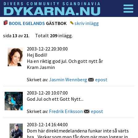
Dyknyheter
Logga in
BODIL EGELANDS
GÄSTBOK
skriv inlägg
sida
13
av
21
. Totalt
209
inlägg.
2003-12-22 20:30:00
Hej Bodil!
Ha en riktig god jul. Och gott nytt år
Kram Jasmin
Skrivet av:
Jasmin Wennberg
epost
2003-12-20 10:07:00
God Jul och ett Gott Nytt...
Skrivet av:
Fredrik Eriksson
epost
2003-12-14 16:44:00
Dom här direktmedelandena funkar inte så värts
bra... Verkar som man får dom när man loggar in