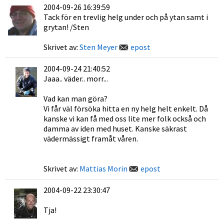
2004-09-26 16:39:59
Tack för en trevlig helg under och på ytan samt i
grytan! /Sten
Skrivet av:
Sten Meyer
epost
2004-09-24 21:40:52
Jaaa.. väder.. morr...
Vad kan man göra?
Vi får väl försöka hitta en ny helg helt enkelt. Då
kanske vi kan få med oss lite mer folk också och
damma av iden med huset. Kanske säkrast
vädermässigt framåt våren.
Skrivet av:
Mattias Morin
epost
2004-09-22 23:30:47
Tja!