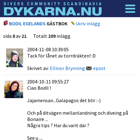
Dyknyheter
Logga in
BODIL EGELANDS
GÄSTBOK
skriv inlägg
sida
8
av
21
. Totalt
209
inlägg.
2004-11-08 10:39:05
Tack för lånet av torrdräkten! :D
Skrivet av:
Ellinor Brynning
epost
2004-10-11 09:55:27
Ciao Bodil !
Jajamensan...Galapagos det blir :-)
Och på ditvägen mellanlandning och diveing på
Bonaire ...
Några tips ? Har du varit där ?
See u ....