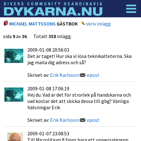
Dyknyheter
Logga in
MICHAEL MATTSSONS
GÄSTBOK
skriv inlägg
sida
9
av
36
. Totalt
358
inlägg.
2009-01-08 20:56:03
Det är taget! Hur ska vi lösa teknikalteterna. Ska
jag maila dig adress och så?
Skrivet av:
Erik Karlsson
epost
2009-01-08 17:06:19
Hej du. Vad är det för strorlek på handskarna och
vad kostar det att skicka dessa till gbg? Vänliga
hälsningar Erik
Skrivet av:
Erik Karlsson
epost
2009-01-07 23:08:53
Till Microlitium 8 finns bara ett universalgrepp