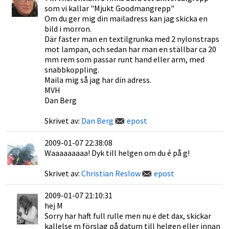
som vi kallar "Mjukt Goodmangrepp"
Om du ger mig din mailadress kan jag skicka en
bild i morron.
Där fäster man en textilgrunka med 2 nylonstraps
mot lampan, och sedan har man en ställbar ca 20
mm rem som passar runt hand eller arm, med
snabbkoppling.
Maila mig så jag har din adress.
MVH
Dan Berg
Skrivet av:
Dan Berg
epost
2009-01-07 22:38:08
Waaaaaaaaa! Dyk till helgen om du é på g!
Skrivet av:
Christian Reslow
epost
2009-01-07 21:10:31
hej M
Sorry har haft full rulle men nu e det dax, skickar
kallelse m förslag på datum till helgen eller innan