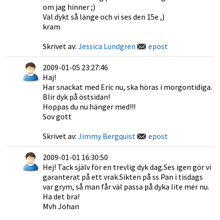
om jag hinner ;)
Väl dykt så länge och vi ses den 15e ,)
kram
Skrivet av:
Jessica Lundgren
epost
2009-01-05 23:27:46
Haj!
Har snackat med Eric nu, ska höras i morgontidiga.
Blir dyk på östsidan!
Hoppas du nu hänger med!!!
Sov gott
Skrivet av:
Jimmy Bergquist
epost
2009-01-01 16:30:50
Hej! Tack själv för en trevlig dyk dag.Ses igen gör vi
garanterat på ett vrak.Sikten på ss Pan i tisdags
var grym, så man får väl passa på dyka lite mer nu.
Ha det bra!
Mvh Johan