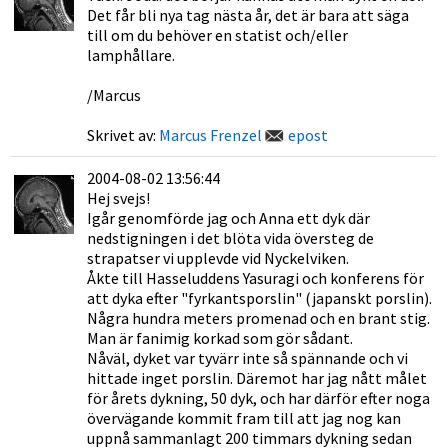
Det får bli nya tag nästa år, det är bara att säga
till om du behöver en statist och/eller
lamphållare.
/Marcus
Skrivet av:
Marcus Frenzel
epost
2004-08-02 13:56:44
Hej svejs!
Igår genomförde jag och Anna ett dyk där
nedstigningen i det blöta vida översteg de
strapatser vi upplevde vid Nyckelviken.
Åkte till Hasseluddens Yasuragi och konferens för
att dyka efter "fyrkantsporslin" (japanskt porslin).
Några hundra meters promenad och en brant stig.
Man är fanimig korkad som gör sådant.
Nåväl, dyket var tyvärr inte så spännande och vi
hittade inget porslin. Däremot har jag nått målet
för årets dykning, 50 dyk, och har därför efter noga
övervägande kommit fram till att jag nog kan
uppnå sammanlagt 200 timmars dykning sedan