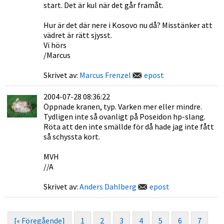
start. Det är kul när det går framåt.
Hur är det där nere i Kosovo nu då? Misstänker att
vädret är rätt sjysst.
Vi hörs
/Marcus
Skrivet av:
Marcus Frenzel
epost
2004-07-28 08:36:22
Öppnade kranen, typ. Varken mer eller mindre.
Tydligen inte så ovanligt på Poseidon hp-slang.
Röta att den inte smällde för då hade jag inte fått
så schyssta kort.
MVH
//A
Skrivet av:
Anders Dahlberg
epost
[« Föregående]
1
2
3
4
5
6
7