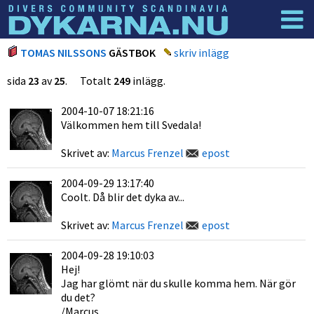
Dyknyheter
Logga in
TOMAS NILSSONS
GÄSTBOK
skriv inlägg
sida
23
av
25
. Totalt
249
inlägg.
2004-10-07 18:21:16
Välkommen hem till Svedala!
Skrivet av:
Marcus Frenzel
epost
2004-09-29 13:17:40
Coolt. Då blir det dyka av...
Skrivet av:
Marcus Frenzel
epost
2004-09-28 19:10:03
Hej!
Jag har glömt när du skulle komma hem. När gör
du det?
/Marcus