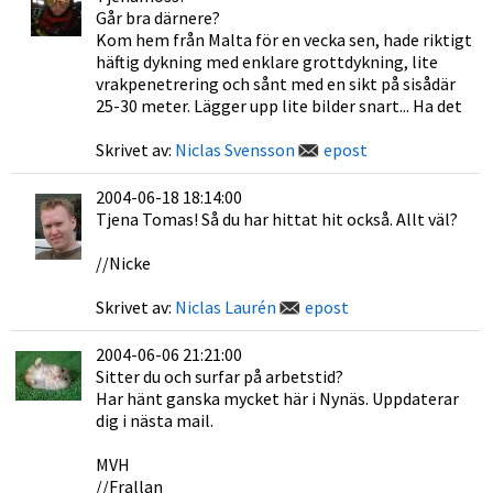
Går bra därnere?
Kom hem från Malta för en vecka sen, hade riktigt
häftig dykning med enklare grottdykning, lite
vrakpenetrering och sånt med en sikt på sisådär
25-30 meter. Lägger upp lite bilder snart... Ha det
Skrivet av:
Niclas Svensson
epost
2004-06-18 18:14:00
Tjena Tomas! Så du har hittat hit också. Allt väl?
//Nicke
Skrivet av:
Niclas Laurén
epost
2004-06-06 21:21:00
Sitter du och surfar på arbetstid?
Har hänt ganska mycket här i Nynäs. Uppdaterar
dig i nästa mail.
MVH
//Frallan