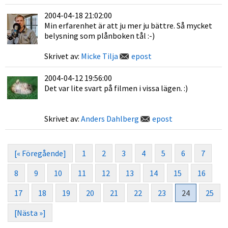
2004-04-18 21:02:00
Min erfarenhet är att ju mer ju bättre. Så mycket
belysning som plånboken tål :-)
Skrivet av:
Micke Tilja
epost
2004-04-12 19:56:00
Det var lite svart på filmen i vissa lägen. :)
Skrivet av:
Anders Dahlberg
epost
[« Föregående]
1
2
3
4
5
6
7
8
9
10
11
12
13
14
15
16
17
18
19
20
21
22
23
24
25
[Nästa »]