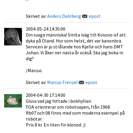
Skrivet av:
Anders Dahlberg
epost
2004-05-24 14:35:00
Din svaga människa! Smita iväg till Kosovo isf att
dyka på Öland. Hur som helst, det var kanonbra.
Servicen är ju strålande hos Kjelle och hans DMT
Johan. Vi åker ner nästa år också. Ska jag boka in
dig?
/Marcus
Skrivet av:
Marcus Frenzel
epost
2004-04-30 17:14:00
Gissa vad jag hittade i bokhyllan:
FOA orienterar om robotvapen, från 1968.
Rb07 och 08 finns med som moderna exempel på
robotar.
Pris 8 kr. En liten fin klenod. ;)