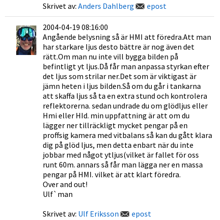
Skrivet av:
Anders Dahlberg
epost
2004-04-19 08:16:00
Angående belysning så är HMI att föredra.Att man
har starkare ljus desto bättre är nog även det
rätt.Om man nu inte vill bygga bilden på
befintligt yt ljus.Då får man anpassa styrkan efter
det ljus som strilar ner.Det som är viktigast är
jämn heten i ljus bilden.Så om du går i tankarna
att skaffa ljus så ta en extra stund och kontrolera
reflektorerna. sedan undrade du om glödljus eller
Hmi eller HId. min uppfattning är att om du
lägger ner tillräckligt mycket pengar på en
proffsig kamera med vitbalans så kan du gått klara
dig på glöd ljus, men detta enbart när du inte
jobbar med något ytljus(vilket är fallet för oss
runt 60m. annars så får man lägga ner en massa
pengar på HMI. vilket är att klart föredra.
Over and out!
Ulf`man
Skrivet av:
Ulf Eriksson
epost