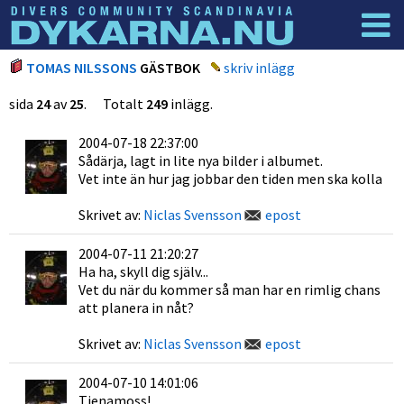
Dyknyheter
Logga in
TOMAS NILSSONS
GÄSTBOK
skriv inlägg
sida
24
av
25
. Totalt
249
inlägg.
2004-07-18 22:37:00
Sådärja, lagt in lite nya bilder i albumet.
Vet inte än hur jag jobbar den tiden men ska kolla
Skrivet av:
Niclas Svensson
epost
2004-07-11 21:20:27
Ha ha, skyll dig själv...
Vet du när du kommer så man har en rimlig chans
att planera in nåt?
Skrivet av:
Niclas Svensson
epost
2004-07-10 14:01:06
Tjenamoss!