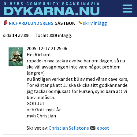
Dyknyheter
Logga in
RICHARD LUNDGRENS
GÄSTBOK
skriv inlägg
sida
14
av
39
. Totalt
389
inlägg.
2005-12-17 21:25:06
Hej Richard
ropade in nya läckra evolve här om dagen, så nu
ska väl avvägningen inte vara något problem
längre=)
nu äntligen verkar det bli av med våran cave kurs,
Tor väntar på att JJ ska skicka sitt godkännande.
jag tackar ödmjukast för kursen, synd bara att vi
blev inblåsta.
GOD JUL
och Gott nytt År..
mvh Christian
Skrivet av:
Christian Sellstone
epost