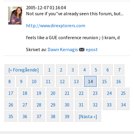
2005-12-07 01:16:04
Not sure if you''ve already seen this forum, but...
http://www.direxplorers.com
feels like a GUE conference reunion ;-) kram, d
Skrivet av:
Dawn Kernagis
epost
[« Föregående]
1
2
3
4
5
6
7
8
9
10
11
12
13
14
15
16
17
18
19
20
21
22
23
24
25
26
27
28
29
30
31
32
33
34
35
36
37
38
39
[Nästa »]