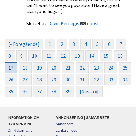
can''t wait to see you guys soon! Have a great
class, and hugs :-)
Skrivet av:
Dawn Kernagis
epost
[« Föregående]
1
2
3
4
5
6
7
8
9
10
11
12
13
14
15
16
17
18
19
20
21
22
23
24
25
26
27
28
29
30
31
32
33
34
35
36
37
38
39
[Nästa »]
INFORMATION OM
ANNONSERING | SAMARBETE
DYKARNA.NU
Annonsera
Om dykarna.nu
Länka till oss