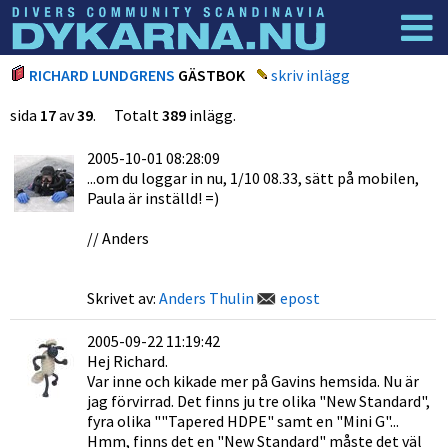
Dyknyheter
Logga in
RICHARD LUNDGRENS
GÄSTBOK
skriv inlägg
sida
17
av
39
. Totalt
389
inlägg.
2005-10-01 08:28:09
...om du loggar in nu, 1/10 08.33, sätt på mobilen,
Paula är inställd! =)
// Anders
Skrivet av:
Anders Thulin
epost
2005-09-22 11:19:42
Hej Richard.
Var inne och kikade mer på Gavins hemsida. Nu är
jag förvirrad. Det finns ju tre olika "New Standard",
fyra olika ""Tapered HDPE" samt en "Mini G"...
Hmm, finns det en "New Standard" måste det väl