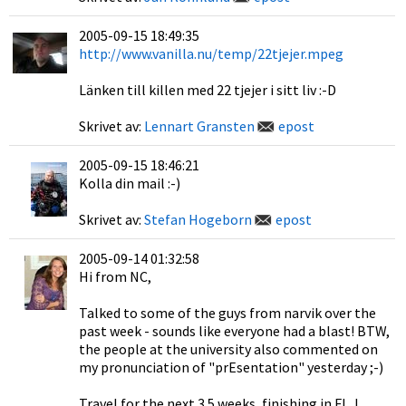
2005-09-15 18:49:35
http://www.vanilla.nu/temp/22tjejer.mpeg
Länken till killen med 22 tjejer i sitt liv :-D
Skrivet av:
Lennart Gransten
epost
2005-09-15 18:46:21
Kolla din mail :-)
Skrivet av:
Stefan Hogeborn
epost
2005-09-14 01:32:58
Hi from NC,
Talked to some of the guys from narvik over the
past week - sounds like everyone had a blast! BTW,
the people at the university also commented on
my pronunciation of "prEsentation" yesterday ;-)
Travel for the next 3.5 weeks, finishing in FL. I