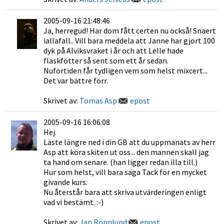
2005-09-16 21:48:46
Ja, herregud! Har dom fått certen nu också! Snaert
iallafall.. Vill bara meddela att Janne har gjort 100
dyk på Alviksvraket i år och att Lelle hade
flaskfötter så sent som ett år sedan.
Nuförtiden får tydligen vem som helst mixcert...
Det var bättre förr.
Skrivet av:
Tomas Asp
epost
2005-09-16 16:06:08
Hej.
Läste längre ned i din GB att du uppmanats av herr
Asp att köra skiten ut oss... den mannen skall jag
ta hand om senare. (han ligger redan illa till.)
Hur som helst, vill bara säga Tack för en mycket
givande kurs.
Nu återstår bara att skriva utvärderingen enligt
vad vi bestämt. :-)
Skrivet av:
Jan Rönnlund
epost