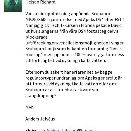
Hejsan Richard,
Vad är din uppfattning angående Scubapro
MK25/S600 i jämförelse med Apeks DS4 eller FST?
När jag gick Tech 1-kursen i Florida pekade David
ut hur slangarna från våra DS4 föstasteg delvis
blockerade
luftfördekingen/ventilationsmöjligheten i vingen.
Scubapro har ju som bekant en förnämlig "hose
routing" men jag är inte 100% övertygad om dess
tillförlitlighet vid dykning i kalla vatten.
Eftersom du säkert har erfarenhet av bägge
regulatortyper undrar jag om Apeks generellt är
att föredra vid dykning i kalla vatten eller om
Scubapro är att föredra tack vare sin
slangdragning?
Mvh
Anders Jelvéus
Skrivet av:
Anders Jelvéus
epost