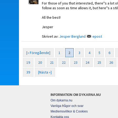
For those of you that interested, there''s a lot 
follow as soon as time allows it, but here''s a stil
All the best!
Jesper
Skrivet av:
Jesper Berglund
epost
[« Föregående]
1
2
3
4
5
6
19
20
21
22
23
24
25
26
39
[Nästa »]
INFORMATION OM DYKARNA.NU
Om dykarna.nu
Vanliga frågor och svar
Medlemsvillkor & Cookies
Kontakta oss