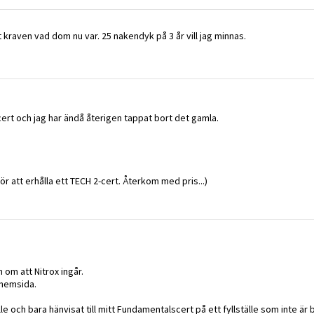
 kraven vad dom nu var. 25 nakendyk på 3 år vill jag minnas.
tt cert och jag har ändå återigen tappat bort det gamla.
för att erhålla ett TECH 2-cert. Återkom med pris...)
 om att Nitrox ingår.
 hemsida.
lle och bara hänvisat till mitt Fundamentalscert på ett fyllställe som inte ä