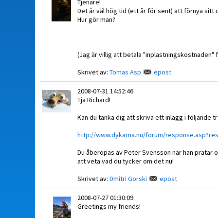
Tjenare!
Det är väl hög tid (ett år för sent) att förnya si
Hur gör man?
(Jag är villig att betala "inplastningskostnaden" 
Skrivet av:
Tomas Asp
epost
2008-07-31 14:52:46
Tja Richard!
Kan du tänka dig att skriva ett inlägg i följande t
http://www.dykarna.nu/forum/response.asp?r
Du åberopas av Peter Svensson när han pratar o
att veta vad du tycker om det nu!
Skrivet av:
Dmitri Gorski
epost
2008-07-27 01:30:09
Greetings my friends!