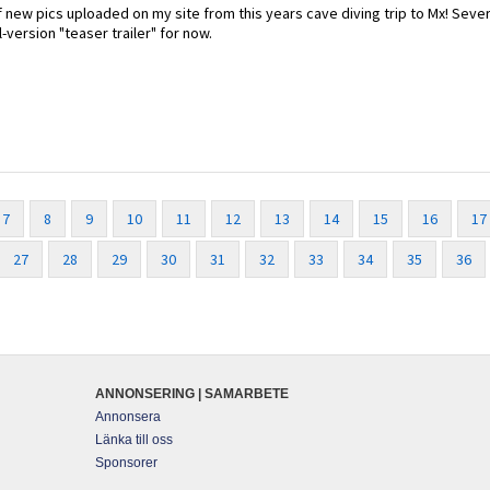
of new pics uploaded on my site from this years cave diving trip to Mx! Sever
l-version "teaser trailer" for now.
7
8
9
10
11
12
13
14
15
16
17
27
28
29
30
31
32
33
34
35
36
ANNONSERING | SAMARBETE
Annonsera
Länka till oss
Sponsorer