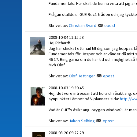
Fundamentals. Hur skall de kunna veta att jag är 
Frågan ställdes i GUE Rec1 tråden och jag tyckte
Skrivet av:
Christian Svärd
epost
2008-10-04 11:15:53
Hej Richard!
Jag har skickat ett mail till dig som jag hoppas
Fundamentals för Jesper och använder då mitt sve
46 17. Ring gärna om du har tid och möjlighet så k
Mvh Olof
Skrivet av:
Olof Hettinger
epost
2008-10-03 19:30:45
Hej, det vore intressant att höra din åsikt ang. 
synpunkter i ämnet på V-planners sida:
http://w
Vad är GUE''s åsikt ang. oxygen window? Lär man
Skrivet av:
Jakob Selbing
epost
2008-08-20 09:22:29