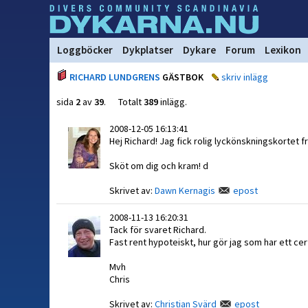
Loggböcker
Dykplatser
Dykare
Forum
Lexikon
RICHARD LUNDGRENS
GÄSTBOK
skriv inlägg
sida
2
av
39
. Totalt
389
inlägg.
2008-12-05 16:13:41
Hej Richard! Jag fick rolig lyckönskningskortet fr
Sköt om dig och kram! d
Skrivet av:
Dawn Kernagis
epost
2008-11-13 16:20:31
Tack för svaret Richard.
Fast rent hypoteiskt, hur gör jag som har ett cer
Mvh
Chris
Skrivet av:
Christian Svärd
epost