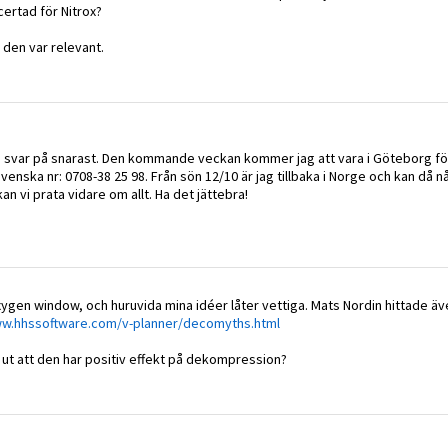
certad för Nitrox?
 den var relevant.
 få svar på snarast. Den kommande veckan kommer jag att vara i Göteborg fö
nska nr: 0708-38 25 98. Från sön 12/10 är jag tillbaka i Norge och kan då n
an vi prata vidare om allt. Ha det jättebra!
oxygen window, och huruvida mina idéer låter vettiga. Mats Nordin hittade ä
ww.hhssoftware.com/v-planner/decomyths.html
 ut att den har positiv effekt på dekompression?