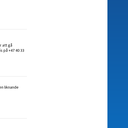
r att gå
ås på +47 40 33
ven liknande