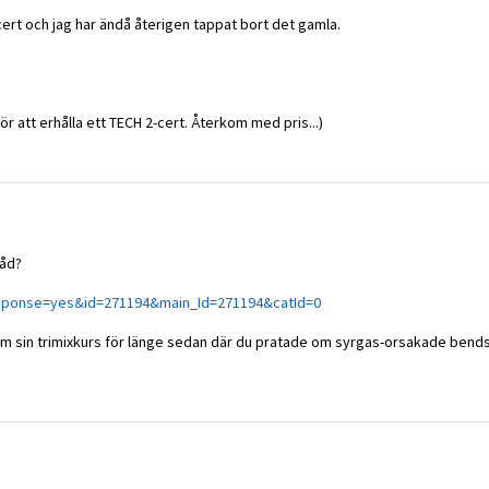
tt cert och jag har ändå återigen tappat bort det gamla.
för att erhålla ett TECH 2-cert. Återkom med pris...)
råd?
esponse=yes&id=271194&main_Id=271194&catId=0
m sin trimixkurs för länge sedan där du pratade om syrgas-orsakade bends.