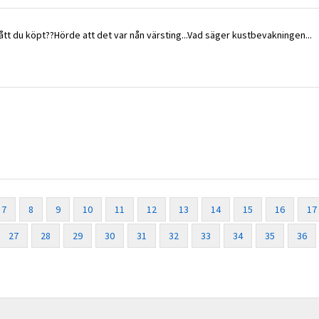
 nått du köpt??Hörde att det var nån värsting...Vad säger kustbevakningen...
7
8
9
10
11
12
13
14
15
16
17
27
28
29
30
31
32
33
34
35
36