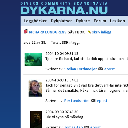
Loggböcker
Dykplatser
Dykare
Forum
Lexikon
RICHARD LUNDGRENS
GÄSTBOK
skriv inlägg
sida
22
av
39
. Totalt
389
inlägg.
2004-10-04 09:31:18
Tjenare Richard, kul att du dök upp till slut och at
Skrivet av:
Stellan Forthmeijer
epost
2004-10-03 13:54:01
Tack för senast. Shit vad bra det var! Har inte ri
7år när det smällde, Håkan fick tårar i ögonen n
Skrivet av:
Per Lundström
epost
2004-09-30 07:48:30
Ok! Vi syns på måndag.
Skrivet av:
Tomas Asp
epost