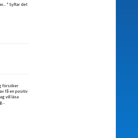
... " Syftar det
ag försöker
av få en positiv
g vill läsa
...