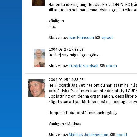
Har en fundering ang det du skrev i DIR/NTEC tråd
till att Johan helt har lämnat dykningen nu eller a
Vänligen
Isac
Skrivet av:
Isac Fransson
epost
2004-08-27 17:33:58
Hej hej ring mig någon gång...
Skrivet av:
Fredrik Sandvall
epost
2004-08-25 14:55:35
Hej Rickard! Jag vet inte om du har läst mina in
också dyka "rätt" men fixar inte den attityd GUE 
uppfattning om denna organisation, dess läror oc
något utan att jag får frispel på en konstig attit
Hoppas att du förstår min tankegång.
Vänligen / Mathias
Skrivet av:
Mathias Johannesson
epost