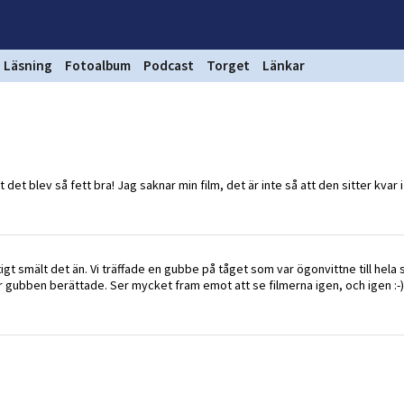
Läsning
Fotoalbum
Podcast
Torget
Länkar
t det blev så fett bra! Jag saknar min film, det är inte så att den sitter kvar 
ktigt smält det än. Vi träffade en gubbe på tåget som var ögonvittne till hela 
är gubben berättade. Ser mycket fram emot att se filmerna igen, och igen :-)