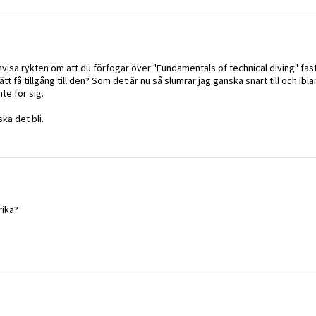
nvisa rykten om att du förfogar över "Fundamentals of technical diving" fas
t få tillgång till den? Som det är nu så slumrar jag ganska snart till och ibl
te för sig.
ka det bli.
rika?