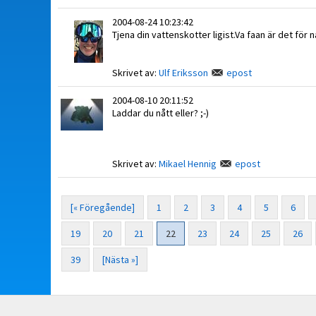
2004-08-24 10:23:42
Tjena din vattenskotter ligist.Va faan är det för
Skrivet av:
Ulf Eriksson
epost
2004-08-10 20:11:52
Laddar du nått eller? ;-)
Skrivet av:
Mikael Hennig
epost
[« Föregående]
1
2
3
4
5
6
19
20
21
22
23
24
25
26
39
[Nästa »]