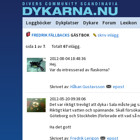
Loggböcker
Dykplatser
Dykare
Forum
Lexikon
FREDRIK FÄLLBACKS
GÄSTBOK
skriv inlägg
sida
1
av
7
. Totalt
67
inlägg.
2012-08-04 18:48:36
Hej.
Var du intresserad av flaskorna?
Skrivet av:
Håkan Gustavsson
epost
2012-05-20 09:38:06
Det var riktigt trevligt att dyka i Sala måste ja
Riktigt klart vatten och spännande. Skall försö
Göteborg och Stockholm (förlorade ett vad så nu 
Ha det gott
Skrivet av:
Fredrik Lerigon
epost