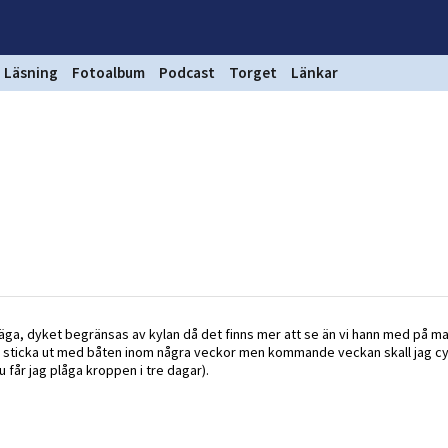
Läsning
Fotoalbum
Podcast
Torget
Länkar
g säga, dyket begränsas av kylan då det finns mer att se än vi hann med på m
ka sticka ut med båten inom några veckor men kommande veckan skall jag cy
får jag plåga kroppen i tre dagar).