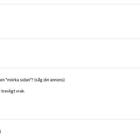
den "mörka sidan"? (såg din annons)
 trevligt vrak.
)