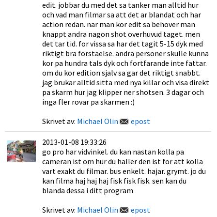
edit. jobbar du med det sa tanker man alltid hur
och vad man filmar sa att det ar blandat och har
action redan. nar man kor edit sa behover man
knappt andra nagon shot overhuvud taget. men
det tar tid. for vissa sa har det tagit 5-15 dyk med
riktigt bra forstaelse. andra personer skulle kunna
kor pa hundra tals dyk och fortfarande inte fattar.
om du kor edition sjalv sa gar det riktigt snabbt.
jag brukar alltid sitta med nya killar och visa direkt
pa skarm hur jag klipper ner shotsen. 3 dagar och
inga fler rovar pa skarmen :)
Skrivet av:
Michael Olin
epost
2013-01-08 19:33:26
go pro har vidvinkel. du kan nastan kolla pa
cameran ist om hur du haller den ist for att kolla
vart exakt du filmar. bus enkelt. hajar. grymt. jo du
kan filma haj haj haj fisk fisk fisk. sen kan du
blanda dessa i ditt program
Skrivet av:
Michael Olin
epost