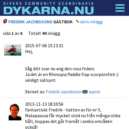
Dyknyheter
Logga in
FREDRIK JACOBSSONS
GÄSTBOK
skriv inlägg
sida
1
av
4
. Totalt
40
inlägg.
2015-07-06 15:13:31
Hej,
Såg ditt svar nu ang den rosa fisken.
Ja det är en Rhinopia Paddle flap scorpionfish :)
väldigt sällsynt.
Skrivet av:
Fredrik Jacobsson
epost
2013-11-13 18:10:56
Fantastiskt Fredrik - hatten av för er !!,
Malapascua får mycket stöd nu från många olika
håll, hoppas det går framåt i andra områden
också!