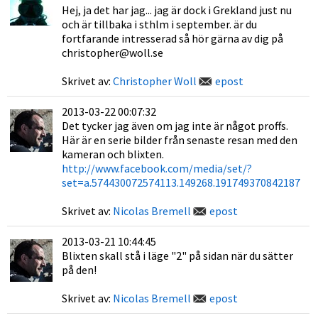
Hej, ja det har jag... jag är dock i Grekland just nu
och är tillbaka i sthlm i september. är du
fortfarande intresserad så hör gärna av dig på
christopher@woll.se
Skrivet av:
Christopher Woll
epost
2013-03-22 00:07:32
Det tycker jag även om jag inte är något proffs.
Här är en serie bilder från senaste resan med den
kameran och blixten.
http://www.facebook.com/media/set/?
set=a.574430072574113.149268.191749370842187
Skrivet av:
Nicolas Bremell
epost
2013-03-21 10:44:45
Blixten skall stå i läge "2" på sidan när du sätter
på den!
Skrivet av:
Nicolas Bremell
epost