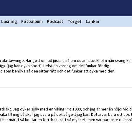
Läsning
Fotoalbum
Podcast
Torget
Länkar
a platta+vinge. Har gott om tid just nu så om du är i stockholm nån sväng kan v
rigg (jag kan dyka sport). Helst en vardag om det funkar för dig.
vad som behövs så den sitter rätt och det funkar att dyka med den.
rrdräkt. Jag dyker själv med en Viking Pro 1000, och jag är mer än nöjd! Vid 
baka till mig så skall jag svara på det så gott jag kan. Detta var bara ett tips t
har märkt så kostar en torrdräkt rätt så mycket, men var bara inte dumsnål