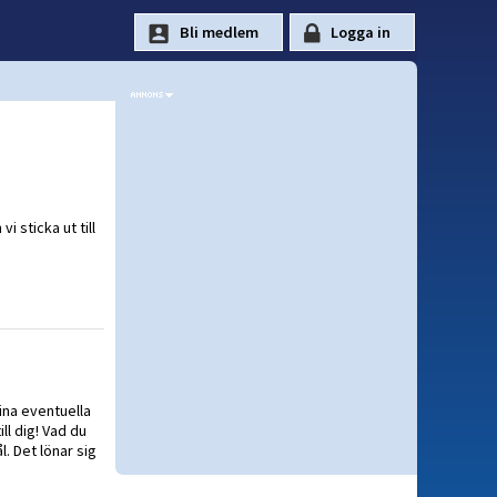
i sticka ut till
dina eventuella
ill dig! Vad du
. Det lönar sig