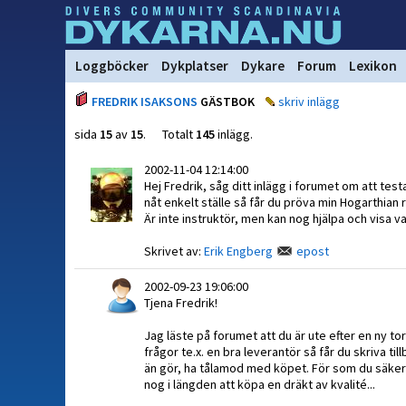
Loggböcker
Dykplatser
Dykare
Forum
Lexikon
FREDRIK ISAKSONS
GÄSTBOK
skriv inlägg
sida
15
av
15
. Totalt
145
inlägg.
2002-11-04 12:14:00
Hej Fredrik, såg ditt inlägg i forumet om att test
nåt enkelt ställe så får du pröva min Hogarthian 
Är inte instruktör, men kan nog hjälpa och visa 
Skrivet av:
Erik Engberg
epost
2002-09-23 19:06:00
Tjena Fredrik!
Jag läste på forumet att du är ute efter en ny to
frågor te.x. en bra leverantör så får du skriva till
än gör, ha tålamod med köpet. För som du säkert 
nog i längden att köpa en dräkt av kvalité...