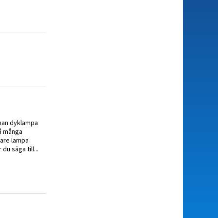
annan dyklampa
då många
rkare lampa
u säga till...