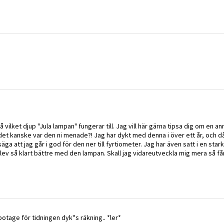
å vilket djup "Jula lampan" fungerar till. Jag vill här gärna tipsa dig om en 
det kanske var den ni menade?! Jag har dykt med denna i över ett år, och 
ga att jag går i god för den ner till fyrtiometer. Jag har även satt i en sta
ev så klart bättre med den lampan. Skall jag vidareutveckla mig mera så får d
otage för tidningen dyk''s räkning.. *ler*