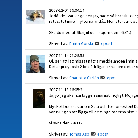
2007-12-04 16:04:14
Jodå, det var länge sen jag hade så bra sikt där ;)
rätt slitet inne i hytterna ändå... Men stort är det!
Ska du med till Skagul och Isbjörn den 16e? ;)
Skrivet av:
Dmitri Gorski
epost
2007-11-14 21:29:53
Oj, ser att jag missat några meddelanden i min g
Det är ju dykpub 24:e så frågan är väl om det är så 
Skrivet av:
Charlotta Carlén
epost
2007-11-13 16:05:21
Ja, jo. jag ska fixa loggen snarast möjligt. Möjl
Mycket bra artiklar om Sala och Tor förresten! D
var tvungen att lägga till de tunga raderna sist i 
Vi syns den 24/11?
Skrivet av:
Tomas Asp
epost