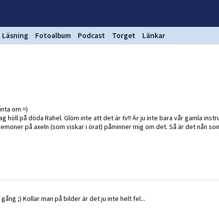
Läsning
Fotoalbum
Podcast
Torget
Länkar
inta om =)
ag höll på döda Rahel. Glöm inte att det är tv!! Är ju inte bara vår gamla inst
 demoner på axeln (som viskar i örat) påminner mig om det. Så är det nån som
ng ;) Kollar man på bilder är det ju inte helt fel...