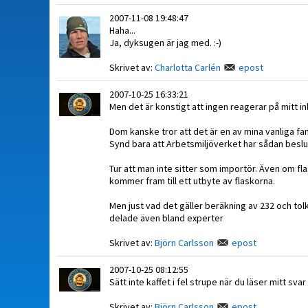
2007-11-08 19:48:47
Haha...
Ja, dyksugen är jag med. :-)
Skrivet av:
Charlotta Carlén
epost
2007-10-25 16:33:21
Men det är konstigt att ingen reagerar på mitt in
Dom kanske tror att det är en av mina vanliga fan
Synd bara att Arbetsmiljöverket har sådan beslut
Tur att man inte sitter som importör. Även om f
kommer fram till ett utbyte av flaskorna.
Men just vad det gäller beräkning av 232 och tol
delade även bland experter
Skrivet av:
Björn Carlsson
epost
2007-10-25 08:12:55
Sätt inte kaffet i fel strupe när du läser mitt svar
Skrivet av:
Björn Carlsson
epost