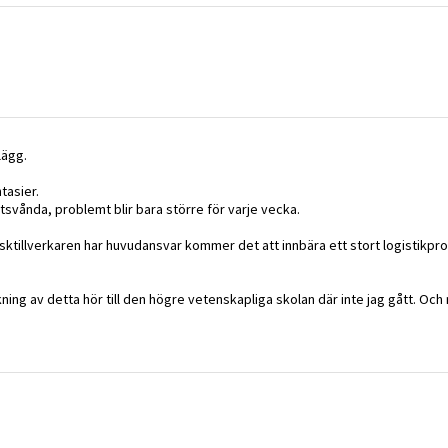
lägg.
tasier.
svånda, problemt blir bara större för varje vecka.
lasktillverkaren har huvudansvar kommer det att innbära ett stort logistik
kning av detta hör till den högre vetenskapliga skolan där inte jag gått. Oc