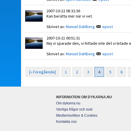
2007-10-22 08:32:36
Kan berätta mer när vi vet.
Skrivet av:
Manuel Dahlberg
epost
2007-10-21 00:51:31
Nej vi sparade den, vi hittade inte det vi letade e
Skrivet av:
Manuel Dahlberg
epost
[« Föregående]
1
2
3
4
5
6
INFORMATION OM DYKARNA.NU
Om dykarna.nu
Vanliga frågor och svar
Medlemsvillkor & Cookies
Kontakta oss