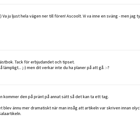
 Va ju ljust hela vägen ner till fören! Ascoolt. Vi va inne en sväng - men jag t
ästbok. Tack för erbjudandet och tipset.
lämpligt... ;-) men dit verkar inte du ha planer på att gå. :-?
igen kommer den på pränt på annat sätt så det kan ta ett tag.
et blev ännu mer dramatiskt när man insåg att artikeln var skriven innan oly
Salaartikeln.