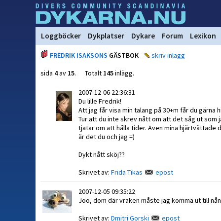
Loggböcker
Dykplatser
Dykare
Forum
Lexikon
FREDRIK ISAKSONS
GÄSTBOK
skriv inlägg
sida
4
av
15
. Totalt
145
inlägg.
2007-12-06 22:36:31
Du lille Fredrik!
Att jag får visa min talang på 30+m får du gärna h
Tur att du inte skrev nått om att det såg ut som j
tjatar om att hålla tider. Även mina hjärtvättade
är det du och jag =)
Dykt nått sköj??
Skrivet av:
Frida Tikas
epost
2007-12-05 09:35:22
Joo, dom där vraken måste jag komma ut till nån gå
Skrivet av:
Dmitri Gorski
epost