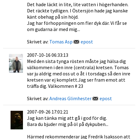
Det hade läckt in lite, lite vatten i högerhanden.
Det räckte tydligen. I Östersjön hade jag kanske
känt obehag på sin höjd.
Jag har förhoppningen om fler dyk där. Vi får se
om gudarna är med mig...
Skrivet av:
Tomas Asp
epost
2007-10-16 06:33:13
Med den sista tynga rösten måste jag hälsa dig
välkommen i den inre (centrala) kretsen. Tomas
var ju aldrig med oss ut o åt i torsdags så den inre
kretsen var ej komplett.Jag ser fram emot att
träffa dig. Välkommen # 23
Skrivet av:
Andreas Glimhester
epost
2007-09-26 17:01:21
Jag kan tänka mig att gå i god för dig.
Bara du bjuder mig på öl på dykpuben...
Härmed rekommenderar jag Fredrik Isaksson att