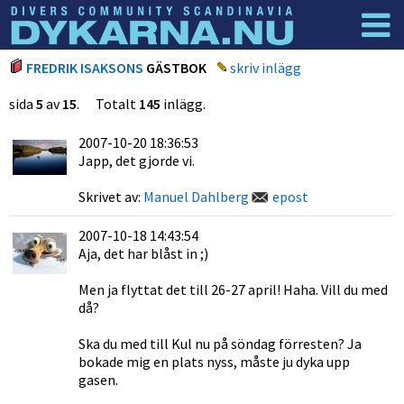
Dyknyheter
Logga in
FREDRIK ISAKSONS
GÄSTBOK
skriv inlägg
sida
5
av
15
. Totalt
145
inlägg.
2007-10-20 18:36:53
Japp, det gjorde vi.
Skrivet av:
Manuel Dahlberg
epost
2007-10-18 14:43:54
Aja, det har blåst in ;)
Men ja flyttat det till 26-27 april! Haha. Vill du med
då?
Ska du med till Kul nu på söndag förresten? Ja
bokade mig en plats nyss, måste ju dyka upp
gasen.