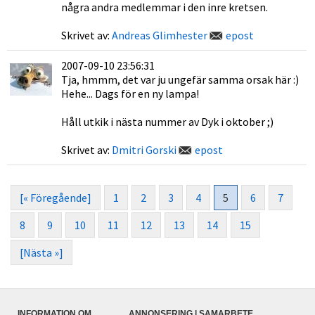
några andra medlemmar i den inre kretsen.
Skrivet av:
Andreas Glimhester
epost
2007-09-10 23:56:31
Tja, hmmm, det var ju ungefär samma orsak här :)
Hehe... Dags för en ny lampa!
Håll utkik i nästa nummer av Dyk i oktober ;)
Skrivet av:
Dmitri Gorski
epost
[« Föregående]
1
2
3
4
5
6
7
8
9
10
11
12
13
14
15
[Nästa »]
INFORMATION OM
ANNONSERING | SAMARBETE