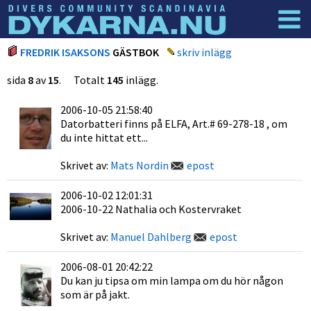
Dyknyheter
Logga in
FREDRIK ISAKSONS
GÄSTBOK
skriv inlägg
sida
8
av
15
. Totalt
145
inlägg.
2006-10-05 21:58:40
Datorbatteri finns på ELFA, Art.# 69-278-18 , om
du inte hittat ett...
Skrivet av:
Mats Nordin
epost
2006-10-02 12:01:31
2006-10-22 Nathalia och Kostervraket
Skrivet av:
Manuel Dahlberg
epost
2006-08-01 20:42:22
Du kan ju tipsa om min lampa om du hör någon
som är på jakt.