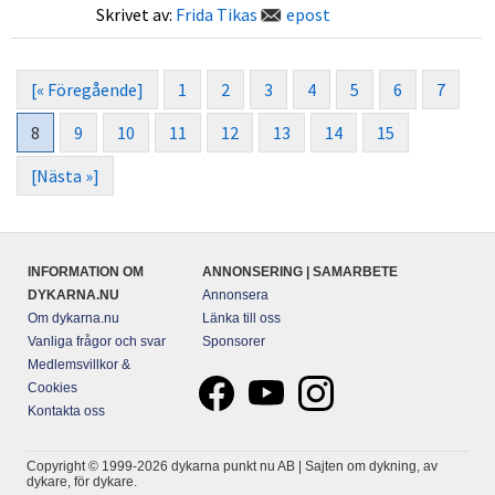
Skrivet av:
Frida Tikas
epost
[« Föregående]
1
2
3
4
5
6
7
8
9
10
11
12
13
14
15
[Nästa »]
INFORMATION OM
ANNONSERING | SAMARBETE
DYKARNA.NU
Annonsera
Om dykarna.nu
Länka till oss
Vanliga frågor och svar
Sponsorer
Medlemsvillkor &
Cookies
Kontakta oss
Copyright © 1999-2026 dykarna punkt nu AB | Sajten om dykning, av
dykare, för dykare.