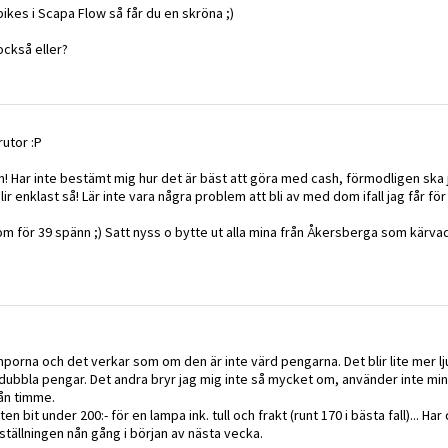
ikes i Scapa Flow så får du en skröna ;)
också eller?
rutor :P
t som! Har inte bestämt mig hur det är bäst att göra med cash, förmodligen ska
ir enklast så! Lär inte vara några problem att bli av med dom ifall jag får för
dom för 39 spänn ;) Satt nyss o bytte ut alla mina från Åkersberga som kärva
mporna och det verkar som om den är inte värd pengarna. Det blir lite mer l
ör dubbla pengar. Det andra bryr jag mig inte så mycket om, använder inte m
nån timme.
 bit under 200:- för en lampa ink. tull och frakt (runt 170 i bästa fall)... Ha
eställningen nån gång i början av nästa vecka.