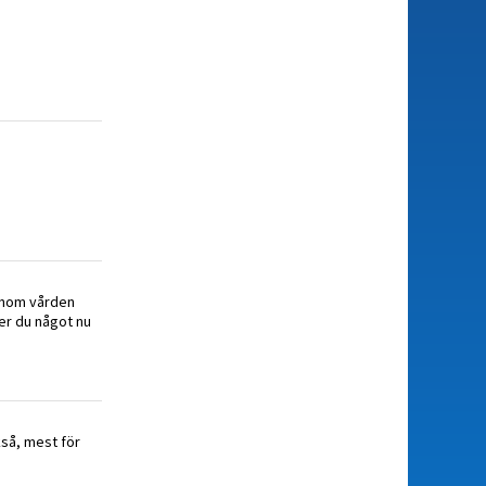
 inom vården
ker du något nu
kså, mest för