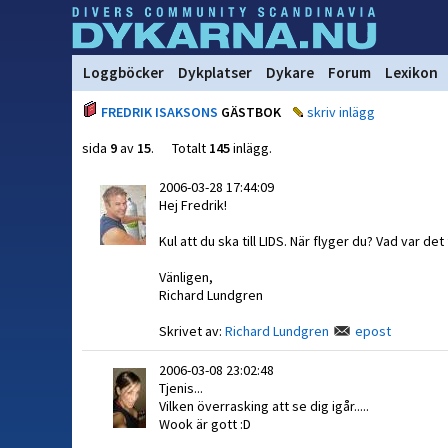
Loggböcker
Dykplatser
Dykare
Forum
Lexikon
FREDRIK ISAKSONS
GÄSTBOK
skriv inlägg
sida
9
av
15
. Totalt
145
inlägg.
2006-03-28 17:44:09
Hej Fredrik!
Kul att du ska till LIDS. När flyger du? Vad var det
Vänligen,
Richard Lundgren
Skrivet av:
Richard Lundgren
epost
2006-03-08 23:02:48
Tjenis...
Vilken överrasking att se dig igår.....
Wook är gott :D