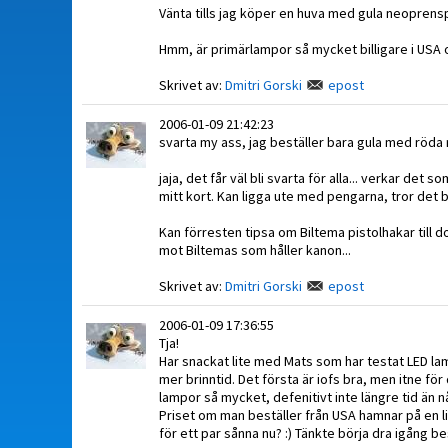
Vänta tills jag köper en huva med gula neoprensp
Hmm, är primärlampor så mycket billigare i USA 
Skrivet av:
Dmitri Gorski
epost
2006-01-09 21:42:23
svarta my ass, jag beställer bara gula med röda 
jaja, det får väl bli svarta för alla... verkar de
mitt kort. Kan ligga ute med pengarna, tror det bl
Kan förresten tipsa om Biltema pistolhakar till 
mot Biltemas som håller kanon...
Skrivet av:
Dmitri Gorski
epost
2006-01-09 17:36:55
Tja!
Har snackat lite med Mats som har testat LED la
mer brinntid. Det första är iofs bra, men itne f
lampor så mycket, defenitivt inte längre tid än 
Priset om man beställer från USA hamnar på en liten
för ett par sånna nu? :) Tänkte börja dra igång b