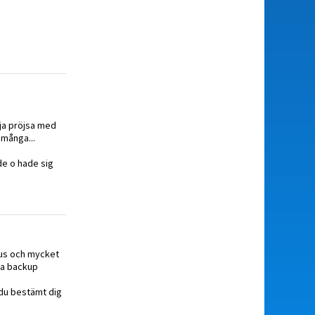
 ja pröjsa med
 många...
de o hade sig
jus och mycket
ina backup
r du bestämt dig