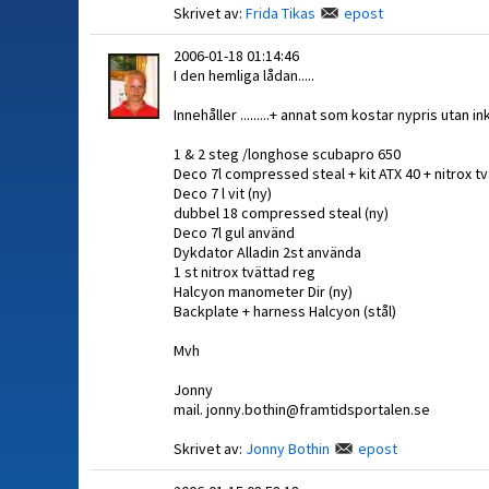
Skrivet av:
Frida Tikas
epost
2006-01-18 01:14:46
I den hemliga lådan.....
Innehåller .........+ annat som kostar nypris utan i
1 & 2 steg /longhose scubapro 650
Deco 7l compressed steal + kit ATX 40 + nitrox tv
Deco 7 l vit (ny)
dubbel 18 compressed steal (ny)
Deco 7l gul använd
Dykdator Alladin 2st använda
1 st nitrox tvättad reg
Halcyon manometer Dir (ny)
Backplate + harness Halcyon (stål)
Mvh
Jonny
mail. jonny.bothin@framtidsportalen.se
Skrivet av:
Jonny Bothin
epost