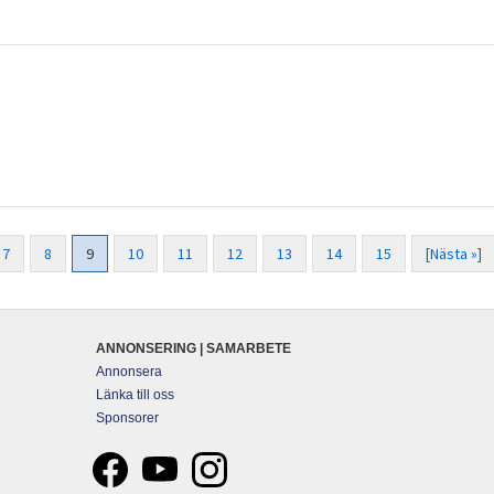
7
8
9
10
11
12
13
14
15
[Nästa »]
ANNONSERING | SAMARBETE
Annonsera
Länka till oss
Sponsorer