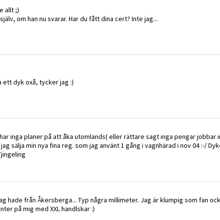
e allt ;)
älv, om han nu svarar. Har du fått dina cert? Inte jag...
 ett dyk oxå, tycker jag :)
 har inga planer på att åka utomlands( eller rättare sagt inga pengar jobbar
 jag sälja min nya fina reg. som jag använt 1 gång i vagnhärad i nov 04 :-/ Dy
Tjingeling
jag hade från Åkersberga... Typ några millimeter. Jag är klumpig som fan oc
anter på mig med XXL handlskar :)