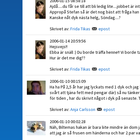
2006-01-15 08:58:18
Ajdå.....du får se till att bli ledig lite....jobbet är int
Appropå Stefan så är det nog bäst att fråga han sj
Kanske nåt dyk nästa helg, Söndag....?
Skrivet av:
Frida Tikas
epost
2006-01-14 20:59:56
Hejsvejs!!
Ebba är snäll :) Du borde träffa henne!! Vi borde ta
Hur är det me dig??
Skrivet av:
Frida Tikas
epost
2006-01-10 00:15:09
Ha ha På 2,5 år har jag lyckats med 1 dyk och jag
svårt att tjäna fett med pengar där) så nu tänker
för tiden , har du skrivit något i dyk på senaste. 
Skrivet av:
Anja Carlsson
epost
2006-01-10 00:02:28
Näh, Biltemas hakan är bara liite mindre än dom 
att jag är så frusen om händerna och har 2 par v