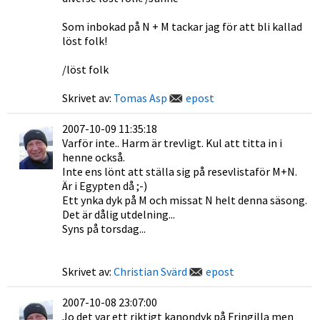
Som inbokad på N + M tackar jag för att bli kallad
löst folk!
/löst folk
Skrivet av:
Tomas Asp
epost
2007-10-09 11:35:18
Varför inte.. Harm är trevligt. Kul att titta in i
henne också.
Inte ens lönt att ställa sig på resevlistaför M+N.
Är i Egypten då ;-)
Ett ynka dyk på M och missat N helt denna säsong.
Det är dålig utdelning...
Syns på torsdag...
Skrivet av:
Christian Svärd
epost
2007-10-08 23:07:00
Jo det var ett riktigt kanondyk på Fringilla men