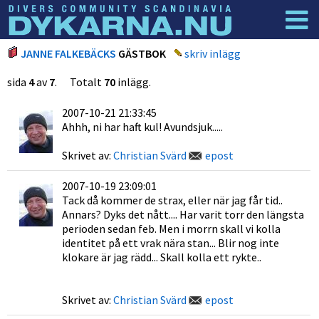
Dyknyheter
Logga in
JANNE FALKEBÄCKS
GÄSTBOK
skriv inlägg
sida
4
av
7
. Totalt
70
inlägg.
2007-10-21 21:33:45
Ahhh, ni har haft kul! Avundsjuk.....
Skrivet av:
Christian Svärd
epost
2007-10-19 23:09:01
Tack då kommer de strax, eller när jag får tid..
Annars? Dyks det nått.... Har varit torr den längsta
perioden sedan feb. Men i morrn skall vi kolla
identitet på ett vrak nära stan... Blir nog inte
klokare är jag rädd... Skall kolla ett rykte..
Skrivet av:
Christian Svärd
epost