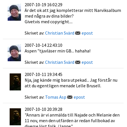
2007-10-19 16:02:29
Är det ok att jag kompletterar mitt Narviksalbum
med några av dina bilder?
Givetvis med copyright....
Skrivet av:
Christian Svärd
epost
2007-10-14 22:43:10
Aspen "tjuvläser min GB... hahaha!
Skrivet av:
Christian Svärd
epost
2007-10-11 19:34:45
Nja, jag kände mig bara utpekad... Jag förstår nu
att du egentligen menade Lelle Brusell.
Skrivet av:
Tomas Asp
epost
2007-10-10 20:39:28
"Annars är vi anmälda till Najade och Melanie den
11 nov, men den utfärden är redan fullbokad av
diverse löst folk. /Janne"