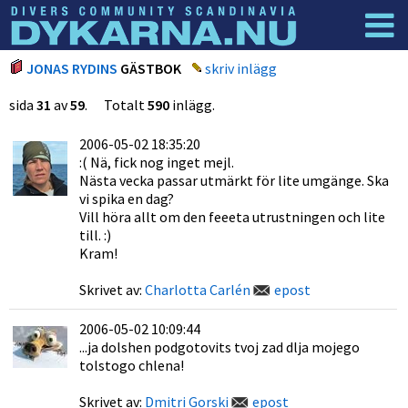
Dyknyheter
Logga in
JONAS RYDINS
GÄSTBOK
skriv inlägg
sida
31
av
59
. Totalt
590
inlägg.
2006-05-02 18:35:20
:( Nä, fick nog inget mejl.
Nästa vecka passar utmärkt för lite umgänge. Ska
vi spika en dag?
Vill höra allt om den feeeta utrustningen och lite
till. :)
Kram!
Skrivet av:
Charlotta Carlén
epost
2006-05-02 10:09:44
...ja dolshen podgotovits tvoj zad dlja mojego
tolstogo chlena!
Skrivet av:
Dmitri Gorski
epost