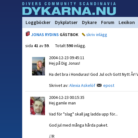
Loggböcker
Dykplatser
Dykare
Forum
Lexikon
JONAS RYDINS
GÄSTBOK
skriv inlägg
sida
41
av
59
. Totalt
590
inlägg.
2004-12-23 09:45:11
Hej på Dig Jonas!
Ha det bra i Honduras! God Jul och Gott Nytt År! V
Skrivet av:
Alexia Askelöf
epost
2004-12-23 00:15:35
Hej gamle man
Vad för "slag" skall jag ladda upp för...
God jul med många hårda paket.
//R