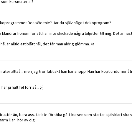
 som kursmaterial?
 dekoprogrammet DecoWeenie? Har du själv något dekoprogram?
e klandrar honom för att han inte skickade några biljetter till mig. Det är näs
 hål är alltid ett blått hål, det får man aldrig glömma. /a
mrater alltså... men jag tror faktiskt han har snopp. Han har köpt uridomer 
ar ju haft fel förr så... ;-)
truktör än, bara ass. tänkte försöka gå 1 kursen som startar. självklart ska 
harm i jan. hör av dig!