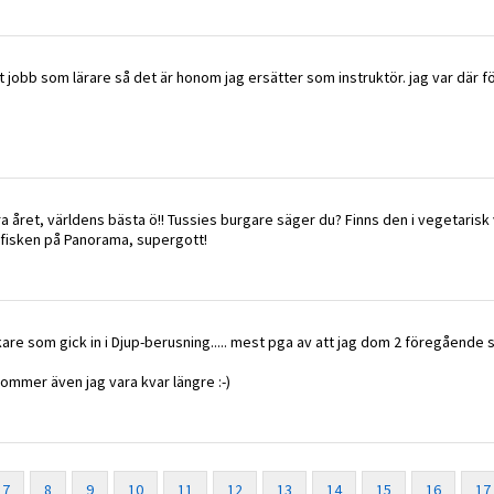
itt jobb som lärare så det är honom jag ersätter som instruktör. jag var där fö
 året, världens bästa ö!! Tussies burgare säger du? Finns den i vegetarisk 
fisken på Panorama, supergott!
kare som gick in i Djup-berusning..... mest pga av att jag dom 2 föregående
ommer även jag vara kvar längre :-)
7
8
9
10
11
12
13
14
15
16
17