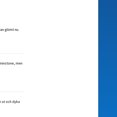
tan glömt nu.
åtminstone, men
vi ut och dyka