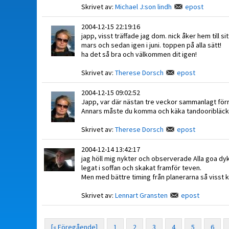
Skrivet av:
Michael J:son lindh
epost
2004-12-15 22:19:16
japp, visst träffade jag dom. nick åker hem till s
mars och sedan igen i juni. toppen på alla sätt!
ha det så bra och välkommen dit igen!
Skrivet av:
Therese Dorsch
epost
2004-12-15 09:02:52
Japp, var där nästan tre veckor sammanlagt förra
Annars måste du komma och käka tandooribläck
Skrivet av:
Therese Dorsch
epost
2004-12-14 13:42:17
jag höll mig nykter och observerade Alla goa dy
legat i soffan och skakat framför teven.
Men med bättre timing från planerarna så visst k
Skrivet av:
Lennart Gransten
epost
[« Föregående]
1
2
3
4
5
6