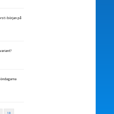
rst i början på
variant?
 söndagarna
18