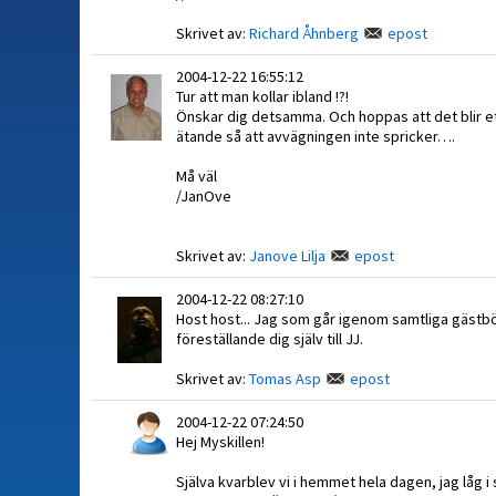
Skrivet av:
Richard Åhnberg
epost
2004-12-22 16:55:12
Tur att man kollar ibland !?!
Önskar dig detsamma. Och hoppas att det blir et
ätande så att avvägningen inte spricker….
Må väl
/JanOve
Skrivet av:
Janove Lilja
epost
2004-12-22 08:27:10
Host host... Jag som går igenom samtliga gästbö
föreställande dig själv till JJ.
Skrivet av:
Tomas Asp
epost
2004-12-22 07:24:50
Hej Myskillen!
Själva kvarblev vi i hemmet hela dagen, jag låg i