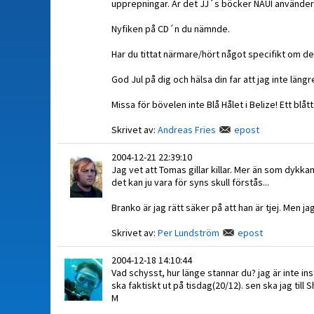
upprepningar. Är det JJ´s böcker NAUI använder
Nyfiken på CD´n du nämnde.
Har du tittat närmare/hört något specifikt om
God Jul på dig och hälsa din far att jag inte längr
Missa för bövelen inte Blå Hålet i Belize! Ett blått
Skrivet av:
Andreas Fries
epost
2004-12-21 22:39:10
Jag vet att Tomas gillar killar. Mer än som dykka
det kan ju vara för syns skull förstås...
Branko är jag rätt säker på att han är tjej. Men jag h
Skrivet av:
Per Lundström
epost
2004-12-18 14:10:44
Vad schysst, hur länge stannar du? jag är inte ins
ska faktiskt ut på tisdag(20/12). sen ska jag till S
M