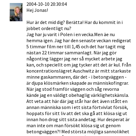
2004-10-10 20:30:04
Hej Jonas!
Hur är det mid dig? Berätta! Har du kommit in i
jobbet ordentligt nu?
Jag har ju varit i Polen i en vecka.Men äe nu
hemma igen. Jag har den senaste veckan redigerat
5 timmar film ner till 1,45 och det har tagit mig
nästan 22 timmar sammanlagt. När jag gör
någonting lägger jag ner så mycket arbete jag
kan, och speciellt om jag tycker att det är kul. Från
koncentrationslägret Auschwitz är mitt starkaste
minne gaskammaren, där det - i betongväggen -
är djupa klösmärken skapade av människofingrar.
När jag stod framför väggen och såg revorna
kände jag en väldigt obehaglig värklighetskänsla.
Att veta att här där jag står har det även stått en
annan människa som i ett sista förtvivlat försök,
hoppats för sitt liv att det ska gå att klösa sig ut
innan hon drog sitt sista andetag. Hur desperat är
man inte om man försökt klösa sig ut genom
betongväggen?! Med största möjliga sannolikhet