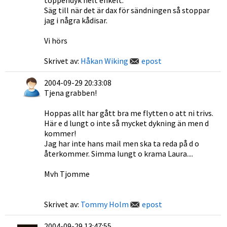
toppendyk helt enkelt.
Säg till när det är dax för sändningen så stoppar
jag i några kådisar.
Vi hörs
Skrivet av:
Håkan Wiking
epost
2004-09-29 20:33:08
Tjena grabben!
Hoppas allt har gått bra me flytten o att ni trivs.
Här e d lungt o inte så mycket dykning än men d
kommer!
Jag har inte hans mail men ska ta reda på d o
återkommer. Simma lungt o krama Laura....
Mvh Tjomme
Skrivet av:
Tommy Holm
epost
2004-09-29 13:47:55