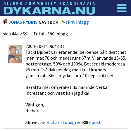
Dyknyheter
Logga in
JONAS RYDINS
GÄSTBOK
skriv inlägg
sida
44
av
59
. Totalt
590
inlägg.
2004-10-14 08:48:31
Tack! Djupet varierar endel beroende på tidvattnet
men max 70 och medel runt 67m. Vi använde 15/55,
bottenstage, 50% och 100%. Bottentid moderata
25 min. Två dyk per dag med tre timmars
ytintervall. Sikt, mycket bra. 10 deg i vattnet.
Berätta mer om vraket du nämnde. Verkar
intressant och visst kan jag åka!
Vänligen,
Richard
Skrivet av:
Richard Lundgren
epost