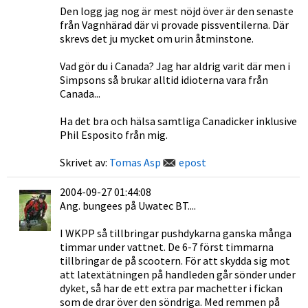
Den logg jag nog är mest nöjd över är den senaste
från Vagnhärad där vi provade pissventilerna. Där
skrevs det ju mycket om urin åtminstone.
Vad gör du i Canada? Jag har aldrig varit där men i
Simpsons så brukar alltid idioterna vara från
Canada...
Ha det bra och hälsa samtliga Canadicker inklusive
Phil Esposito från mig.
Skrivet av:
Tomas Asp
epost
2004-09-27 01:44:08
Ang. bungees på Uwatec BT....
I WKPP så tillbringar pushdykarna ganska många
timmar under vattnet. De 6-7 först timmarna
tillbringar de på scootern. För att skydda sig mot
att latextätningen på handleden går sönder under
dyket, så har de ett extra par machetter i fickan
som de drar över den söndriga. Med remmen på