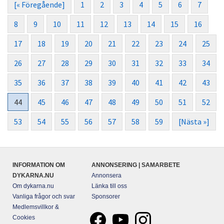
[« Föregående]
1
2
3
4
5
6
7
8
9
10
11
12
13
14
15
16
17
18
19
20
21
22
23
24
25
26
27
28
29
30
31
32
33
34
35
36
37
38
39
40
41
42
43
44
45
46
47
48
49
50
51
52
53
54
55
56
57
58
59
[Nästa »]
INFORMATION OM
ANNONSERING | SAMARBETE
DYKARNA.NU
Annonsera
Om dykarna.nu
Länka till oss
Vanliga frågor och svar
Sponsorer
Medlemsvillkor &
Cookies