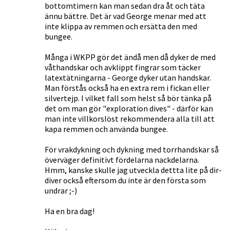
bottomtimern kan man sedan dra åt och täta
ännu bättre. Det är vad George menar med att
inte klippa av remmen och ersätta den med
bungee.
Många i WKPP gör det ändå men då dyker de med
våthandskar och avklippt fingrar som täcker
latextätningarna - George dyker utan handskar.
Man förstås också ha en extra rem i fickan eller
silvertejp. I vilket fall som helst så bör tänka på
det om man gör "exploration dives" - därför kan
man inte villkorslöst rekommendera alla till att
kapa remmen och använda bungee.
För vrakdykning och dykning med torrhandskar så
överväger definitivt fördelarna nackdelarna.
Hmm, kanske skulle jag utveckla dettta lite på dir-
diver också eftersom du inte är den första som
undrar ;-)
Ha en bra dag!