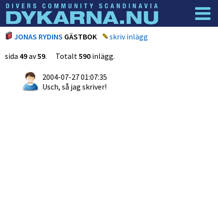
Dyknyheter
Logga in
JONAS RYDINS
GÄSTBOK
skriv inlägg
sida
49
av
59
. Totalt
590
inlägg.
2004-07-27 01:07:35
Usch, så jag skriver!