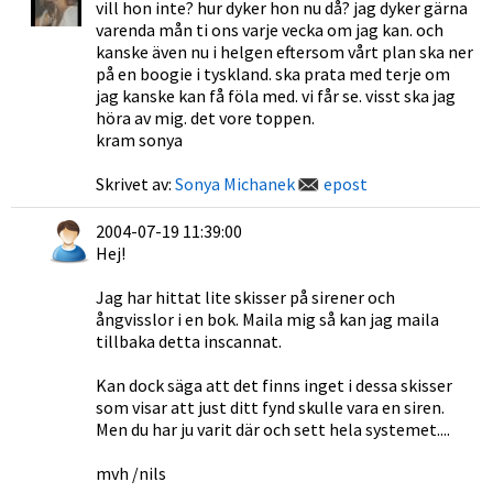
vill hon inte? hur dyker hon nu då? jag dyker gärna
varenda mån ti ons varje vecka om jag kan. och
kanske även nu i helgen eftersom vårt plan ska ner
på en boogie i tyskland. ska prata med terje om
jag kanske kan få föla med. vi får se. visst ska jag
höra av mig. det vore toppen.
kram sonya
Skrivet av:
Sonya Michanek
epost
2004-07-19 11:39:00
Hej!
Jag har hittat lite skisser på sirener och
ångvisslor i en bok. Maila mig så kan jag maila
tillbaka detta inscannat.
Kan dock säga att det finns inget i dessa skisser
som visar att just ditt fynd skulle vara en siren.
Men du har ju varit där och sett hela systemet....
mvh /nils