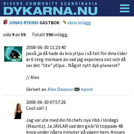
Dyknyheter
Logga in
JONAS RYDINS
GÄSTBOK
skriv inlägg
sida
9
av
59
. Totalt
590
inlägg.
2008-06-30 11:23:40
jasså ,ja då hade du bra ytljus i så fall för dina tider
är 6 steg mörkare än vad jag exponera sist och då
var det "lite" ytljus... Något nytt dyk planerat?
// Alex
Skrivet av:
Alex Dawson
epost
2008-06-30 07:57:26
Cool säl! :)
Jag var ute med din fd chefs nya ribb i lördags
(Mauritz). Ja JÄVLAR vad den gick! Vi toppade 48
knop under några minuter på vägen hem. Annars