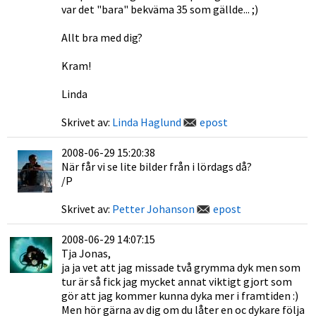
var det "bara" bekväma 35 som gällde... ;)
Allt bra med dig?
Kram!
Linda
Skrivet av:
Linda Haglund
epost
2008-06-29 15:20:38
När får vi se lite bilder från i lördags då?
/P
Skrivet av:
Petter Johanson
epost
2008-06-29 14:07:15
Tja Jonas,
ja ja vet att jag missade två grymma dyk men som
tur är så fick jag mycket annat viktigt gjort som
gör att jag kommer kunna dyka mer i framtiden :)
Men hör gärna av dig om du låter en oc dykare följa