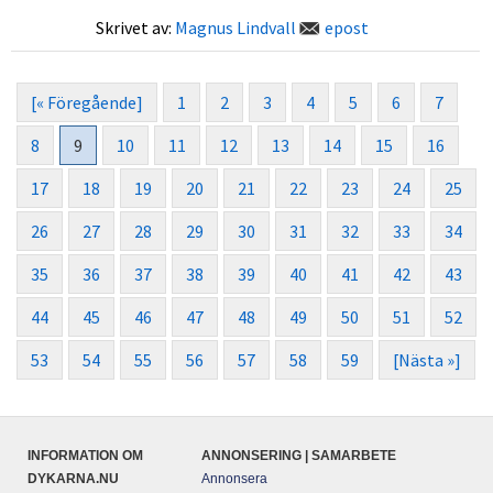
Skrivet av:
Magnus Lindvall
epost
[« Föregående]
1
2
3
4
5
6
7
8
9
10
11
12
13
14
15
16
17
18
19
20
21
22
23
24
25
26
27
28
29
30
31
32
33
34
35
36
37
38
39
40
41
42
43
44
45
46
47
48
49
50
51
52
53
54
55
56
57
58
59
[Nästa »]
INFORMATION OM
ANNONSERING | SAMARBETE
DYKARNA.NU
Annonsera