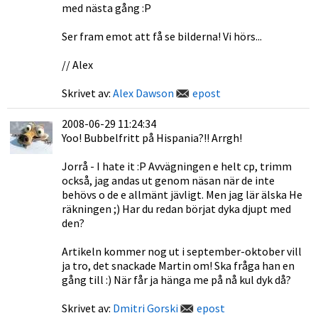
med nästa gång :P
Ser fram emot att få se bilderna! Vi hörs...
// Alex
Skrivet av:
Alex Dawson
epost
2008-06-29 11:24:34
Yoo! Bubbelfritt på Hispania?!! Arrgh!
Jorrå - I hate it :P Avvägningen e helt cp, trimm
också, jag andas ut genom näsan när de inte
behövs o de e allmänt jävligt. Men jag lär älska He
räkningen ;) Har du redan börjat dyka djupt med
den?
Artikeln kommer nog ut i september-oktober vill
ja tro, det snackade Martin om! Ska fråga han en
gång till :) När får ja hänga me på nå kul dyk då?
Skrivet av:
Dmitri Gorski
epost