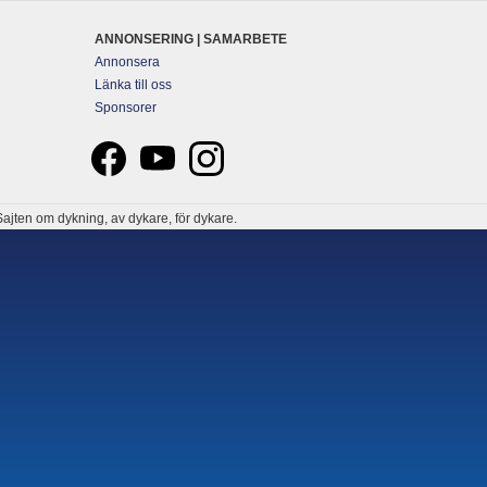
ANNONSERING | SAMARBETE
Annonsera
Länka till oss
Sponsorer
ajten om dykning, av dykare, för dykare.