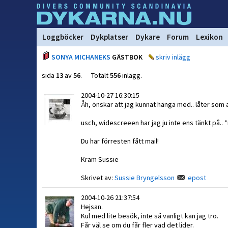
Loggböcker
Dykplatser
Dykare
Forum
Lexikon
SONYA MICHANEKS
GÄSTBOK
skriv inlägg
sida
13
av
56
. Totalt
556
inlägg.
2004-10-27 16:30:15
Åh, önskar att jag kunnat hänga med.. låter som 
usch, widescreeen har jag ju inte ens tänkt på..
Du har förresten fått mail!
Kram Sussie
Skrivet av:
Sussie Bryngelsson
epost
2004-10-26 21:37:54
Hejsan.
Kul med lite besök, inte så vanligt kan jag tro.
Får väl se om du får fler vad det lider.