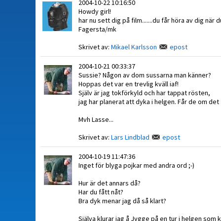
2004-10-22 10:16:50
Howdy girl!
har nu sett dig på film.......du får höra av dig när
Fagersta/mk
Skrivet av:
Mikael Karlsson
epost
2004-10-21 00:33:37
Sussie? Någon av dom sussarna man känner?
Hoppas det var en trevlig kväll iaf!
Själv är jag tokförkyld och har tappat rösten,
jag har planerat att dyka i helgen. Får de om det 
Mvh Lasse...
Skrivet av:
Lars Lindblad
epost
2004-10-19 11:47:36
Inget för blyga pojkar med andra ord ;-)
Hur är det annars då?
Har du fått nåt?
Bra dyk menar jag då så klart?
Själva klurar jag å Jygge på en tur i helgen som