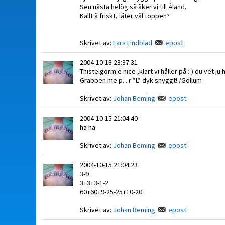
Sen nästa helög så åker vi till Åland.
Kallt å friskt, låter väl toppen?
Skrivet av:
Lars Lindblad
epost
2004-10-18 23:37:31
Thistelgorm e nice ,klart vi håller på :-) du vet ju
Grabben me p....r *L* dyk snyggt! /Gollum
Skrivet av:
Johan Beming
epost
2004-10-15 21:04:40
ha ha
Skrivet av:
Johan Beming
epost
2004-10-15 21:04:23
3-9
3+3+3-1-2
60+60+9-25-25+10-20
Skrivet av:
Johan Beming
epost