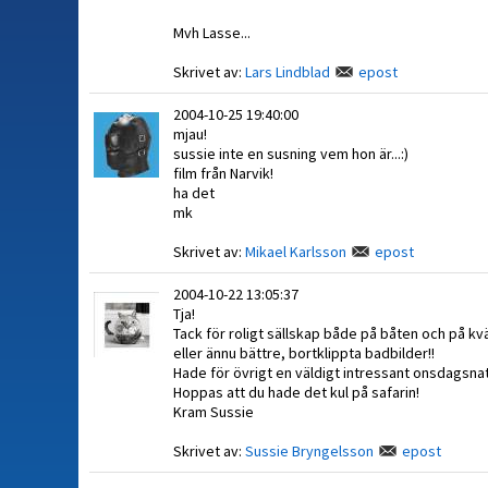
Mvh Lasse...
Skrivet av:
Lars Lindblad
epost
2004-10-25 19:40:00
mjau!
sussie inte en susning vem hon är...:)
film från Narvik!
ha det
mk
Skrivet av:
Mikael Karlsson
epost
2004-10-22 13:05:37
Tja!
Tack för roligt sällskap både på båten och på kvä
eller ännu bättre, bortklippta badbilder!!
Hade för övrigt en väldigt intressant onsdagsnat
Hoppas att du hade det kul på safarin!
Kram Sussie
Skrivet av:
Sussie Bryngelsson
epost