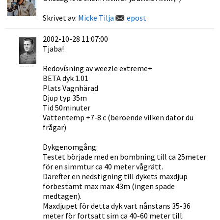
Skrivet av:
Micke Tilja
epost
2002-10-28 11:07:00
Tjaba!
Redovísning av weezle extreme+
BETA dyk 1.01
Plats Vagnhärad
Djup typ 35m
Tid 50minuter
Vattentemp +7-8 c (beroende vilken dator du
frågar)
Dykgenomgång:
Testet började med en bombning till ca 25meter
för en simmtur ca 40 meter vågrätt.
Därefter en nedstigning till dykets maxdjup
förbestämt max max 43m (ingen spade
medtagen).
Maxdjupet för detta dyk vart nånstans 35-36
meter för fortsatt sim ca 40-60 meter till.