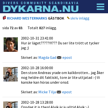
Dyknyheter
Logga in
RICHARD WESTERMARKS
GÄSTBOK
skriv inlägg
sida
72
av
83
. Totalt
827
inlägg.
2002-10-31 23:41:00
Hur är läget?????!!!??? Du ser lite trött ut tycker
jag ;)
Skrivet av:
Magda Gad
epost
2002-10-28 16:00:00
Den store Andreas yrade om kalkbrotten... jag åker
nog heldre dit faktiskt, tore är lite uttjatad :-) Vi
kanske kan höras under onsd.
Skrivet av:
Micke Tilja
epost
2002-10-28 13:28:00
Onsdag it is then! Alvik är ju alltid Alvik ;-)