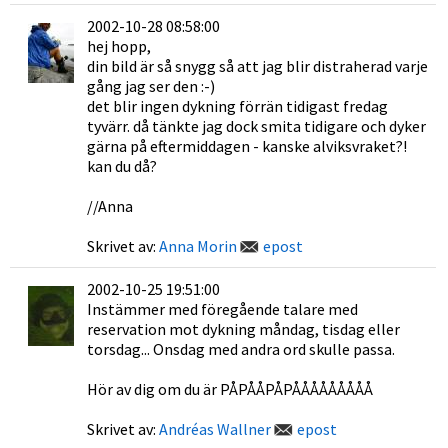
2002-10-28 08:58:00
hej hopp,
din bild är så snygg så att jag blir distraherad varje
gång jag ser den :-)
det blir ingen dykning förrän tidigast fredag
tyvärr. då tänkte jag dock smita tidigare och dyker
gärna på eftermiddagen - kanske alviksvraket?!
kan du då?
//Anna
Skrivet av:
Anna Morin
epost
2002-10-25 19:51:00
Instämmer med föregående talare med
reservation mot dykning måndag, tisdag eller
torsdag... Onsdag med andra ord skulle passa.
Hör av dig om du är PÅPÅÅPÅPÅÅÅÅÅÅÅÅÅ
Skrivet av:
Andréas Wallner
epost