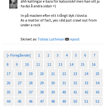
ähh kallingar e bara för kalsonski! men han vill ju
ha dui å andra sidan =)
In på macken efter ett trångt dyk i lövsta:
As a matter of fact, yes i did just crawl out from
under a rock
Skrivet av:
Tobias Luthman
epost
[« Föregående]
1
2
3
4
5
6
7
8
9
10
11
12
13
14
15
16
17
18
19
20
21
22
23
24
25
26
27
28
29
30
31
32
33
34
35
36
37
38
39
40
41
42
43
44
45
46
47
48
49
50
51
52