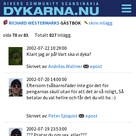
Dyknyheter
Logga in
RICHARD WESTERMARKS
GÄSTBOK
skriv inlägg
sida
78
av
83
. Totalt
827
inlägg.
2002-07-22 10:29:00
Klart jag är på! Vart ska vi dyka?
Skrivet av:
Andréas Wallner
epost
2002-07-20 14:00:00
Eftersom tvåbarnsfäder inte gör det för
pengarnas skull utan för att det är så roligt, Så
betalar du väl hellre och får det du vill ha :-)
Skrivet av:
Peter Sjöquist
epost
2002-07-19 23:53:00
??? Pratar du om sex, eller???