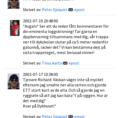
Skrivet av:
Peter Sjöquist
epost
2002-07-19 20:48:00
*Asgarv* Ser att du redan fått kommentarer för
din eminenta loggskrivning! Tar gärna en
djupberusning tillsammans med dig, vår trappa
ner till dykskolan slutar på ca 5 meter nedanför
gatunivå, räcker det? Vi kan bestämma dejt på
sista trappsteget, mest berusad vinner!
Skrivet av:
Tiina Aalto
epost
2002-07-17 10:38:00
Tjenare Richard. Väskan väger inte så mycket
eftersom jag smälte ner alla certen och gjorde
ETT stort kort av de alla. Och så gjorde jag en
ryggsele så att jag kan bära''t på ryggen. Hur är
det med dig?
Kvar på Dykhuset?
Skrivet av:
Peter Sjöquist
epost