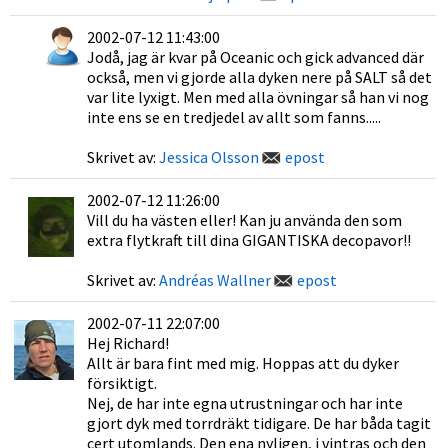
2002-07-12 11:43:00
Jodå, jag är kvar på Oceanic och gick advanced där
också, men vi gjorde alla dyken nere på SALT så det
var lite lyxigt. Men med alla övningar så han vi nog
inte ens se en tredjedel av allt som fanns.....
Skrivet av:
Jessica Olsson
epost
2002-07-12 11:26:00
Vill du ha västen eller! Kan ju använda den som
extra flytkraft till dina GIGANTISKA decopavor!!
Skrivet av:
Andréas Wallner
epost
2002-07-11 22:07:00
Hej Richard!
Allt är bara fint med mig. Hoppas att du dyker
försiktigt.
Nej, de har inte egna utrustningar och har inte
gjort dyk med torrdräkt tidigare. De har båda tagit
cert utomlands. Den ena nyligen, i vintras och den